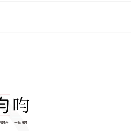
圓體丹
一點明體