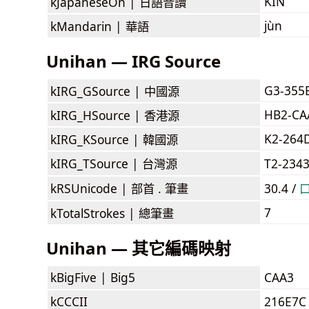
KIN
kJapaneseOn |
日語音讀
jùn
kMandarin |
華語
Unihan — IRG Source
G3-355
kIRG_GSource |
中國源
HB2-CA
kIRG_HSource |
香港源
K2-264
kIRG_KSource |
韓國源
kIRG_TSource |
台灣源
T2-234
kRSUnicode |
部首 . 筆畫
30.4 /
7
kTotalStrokes |
總筆畫
Unihan — 其它編碼映射
kBigFive |
Big5
CAA3
kCCCII
216E7C