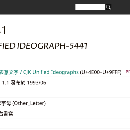
41
FIED IDEOGRAPH-5441
意文字 / CJK Unified Ideographs
(U+4E00–U+9FFF)
P
e 1.1 發布於 1993/06
字母 (Other_Letter)
至右書寫