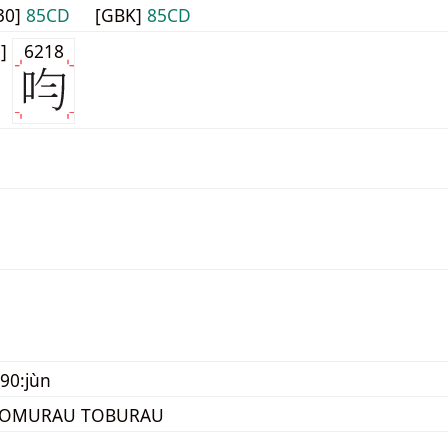
30]
85CD
[GBK]
85CD
0]
6218
90:jùn
TOMURAU TOBURAU