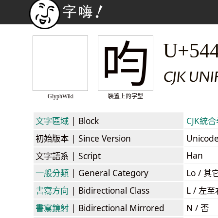
呁
U+54
CJK UNI
GlyphWiki
裝置上的字型
文字區域
| Block
CJK統合表
初始版本
| Since Version
Unicod
Han
文字語系
| Script
一般分類
| General Category
Lo / 其它
書寫方向
| Bidirectional Class
L / 左
書寫鏡射
| Bidirectional Mirrored
N / 否