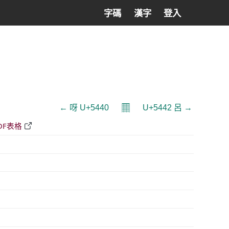
字碼
漢字
登入
𝄜
← 呀 U+5440
U+5442 呂 →
DF表格