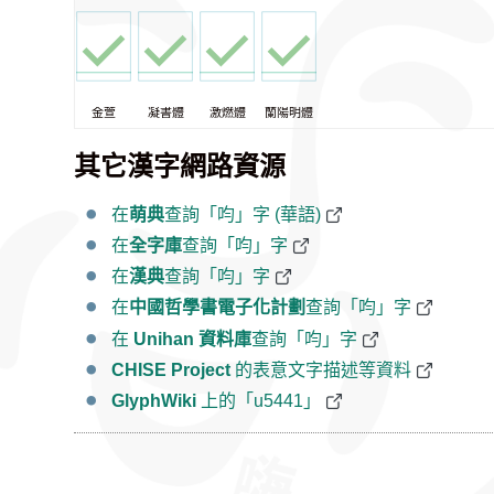
金萱
凝書體
激燃體
蘭陽明體
其它漢字網路資源
在
萌典
查詢「呁」字 (華語)
在
全字庫
查詢「呁」字
在
漢典
查詢「呁」字
在
中國哲學書電子化計劃
查詢「呁」字
在
Unihan 資料庫
查詢「呁」字
CHISE Project
的表意文字描述等資料
GlyphWiki
上的「u5441」