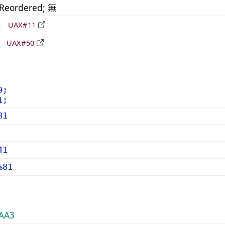
_Reordered; 無
形
UAX#11
立
UAX#50
9;
1;
81
41
%81
AA3