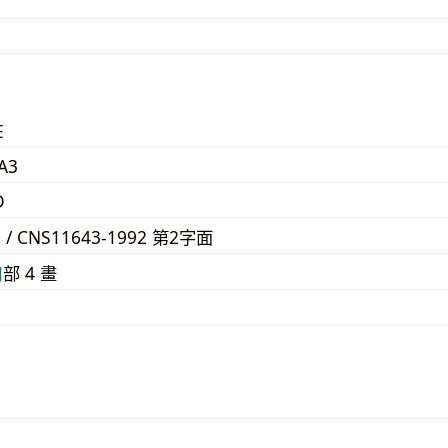
E
A3
D
3 / CNS11643-1992 第2字面
⼝
部 4 畫