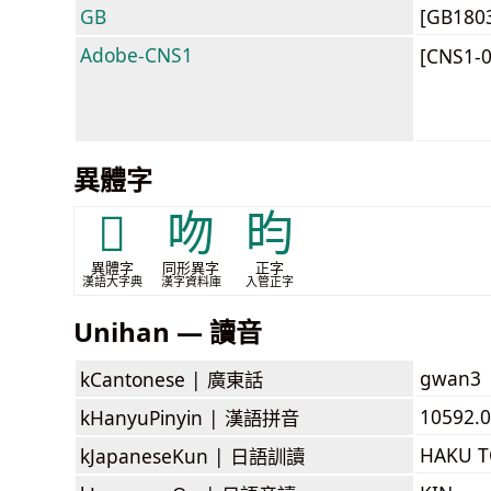
GB
[GB180
Adobe-CNS1
[CNS1-
異體字
𠹚
吻
昀
異體字
同形異字
正字
漢語大字典
漢字資料庫
入管正字
Unihan — 讀音
gwan3
kCantonese |
廣東話
10592.0
kHanyuPinyin |
漢語拼音
HAKU 
kJapaneseKun |
日語訓讀