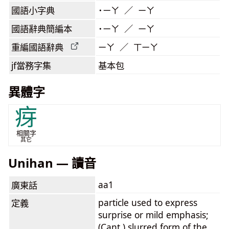
國語小字典
˙ㄧㄚ ／ ㄧㄚ
國語辭典簡編本
˙ㄧㄚ ／ ㄧㄚ
重編國語辭典
ㄧㄚ ／ ㄒㄧㄚ
jf當務字集
基本包
異體字
疨
相關字
其它
Unihan — 讀音
aa1
廣東話
particle used to express
定義
surprise or mild emphasis;
(Cant.) slurred form of the