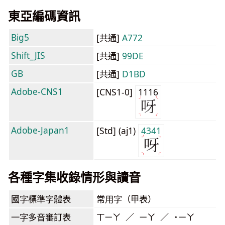
東亞編碼資訊
Big5
[共通]
A772
Shift_JIS
[共通]
99DE
GB
[共通]
D1BD
Adobe-CNS1
[CNS1-0]
1116
Adobe-Japan1
[Std] (aj1)
4341
各種字集收錄情形與讀音
國字標準字體表
常用字（甲表）
一字多音審訂表
ㄒㄧㄚ ／ ㄧㄚ ／ ˙ㄧㄚ