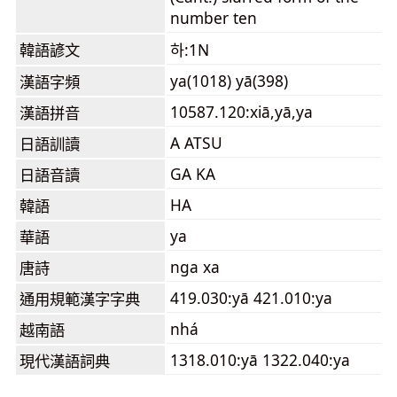
number ten
韓語諺文
하:1N
ya(1018) yā(398)
漢語字頻
10587.120:xiā,yā,ya
漢語拼音
A ATSU
日語訓讀
GA KA
日語音讀
HA
韓語
ya
華語
nga xa
唐詩
419.030:yā 421.010:ya
通用規範漢字字典
nhá
越南語
1318.010:yā 1322.040:ya
現代漢語詞典