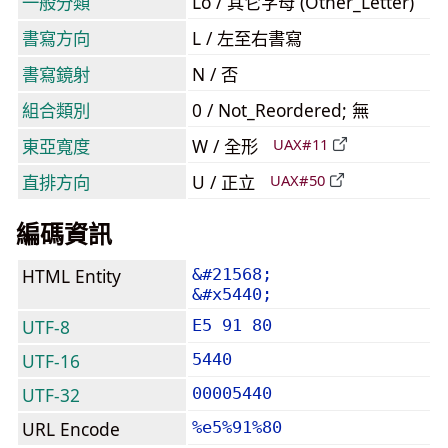
一般分類
Lo / 其它字母 (Other_Letter)
書寫方向
L / 左至右書寫
書寫鏡射
N / 否
組合類別
0 / Not_Reordered; 無
東亞寬度
W / 全形
UAX#11
直排方向
U / 正立
UAX#50
編碼資訊
HTML Entity
&#21568;
&#x5440;
UTF-8
E5 91 80
UTF-16
5440
UTF-32
00005440
URL Encode
%e5%91%80