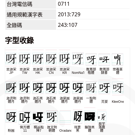
0711
台灣電信碼
2013:729
通用規範漢字表
243:107
全錄碼
字型收錄
思源宋
思源宋
思源宋
思源宋
思源宋
教育部
教育部
崇羲篆
JP
TW
HK
CN
KR
NomNaTong
楷體
隸書
體
源流明
源流明
源石黑
源石黑
源泉圓
源泉圓
一點明
體月
體丹
體月
體丹
體月
體丹
體
芫荽
KleeOne
辰宇
俐方體
精品點
匯文明
得意
饅頭黑
落雁
粉圓
11
陣7
朝體
Oradano
黑
體
體