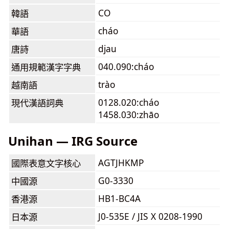
CO
韓語
cháo
華語
djau
唐詩
040.090:cháo
通用規範漢字字典
trào
越南語
0128.020:cháo
現代漢語詞典
1458.030:zhāo
Unihan — IRG Source
AGTJHKMP
國際表意文字核心
G0-3330
中國源
HB1-BC4A
香港源
J0-535E / JIS X 0208-1990
日本源