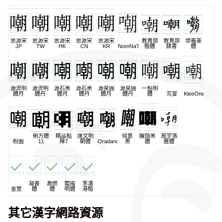
思源宋
思源宋
思源宋
思源宋
思源宋
教育部
教育部
崇羲篆
JP
TW
HK
CN
KR
NomNaTong
楷體
隸書
體
源流明
源流明
源石黑
源石黑
源泉圓
源泉圓
一點明
體月
體丹
體月
體丹
體月
體丹
體
芫荽
KleeOne
俐方體
精品點
匯文明
得意
饅頭黑
辰宇落
粉圓
11
陣7
朝體
Oradano
黑
體
雁體
凝書
激燃
蘭陽
李漢
金萱
體
體
明體
港楷
其它漢字網路資源