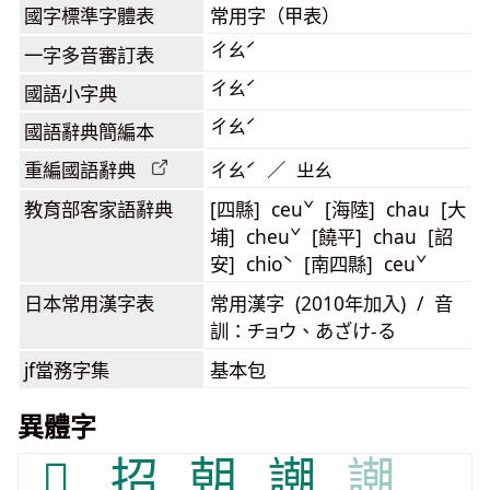
國字標準字體表
常用字（甲表）
ㄔㄠˊ
一字多音審訂表
ㄔㄠˊ
國語小字典
ㄔㄠˊ
國語辭典簡編本
重編國語辭典
ㄔㄠˊ ／ ㄓㄠ
教育部客家語
辭典
[四縣] ceuˇ [海陸] chau [大
埔] cheuˇ [饒平] chau [詔
安] chioˋ [南四縣] ceuˇ
日本常用漢字表
常用漢字 (2010年加入) / 音
訓：チョウ、あざけ-る
jf當務字集
基本包
異體字
𡀑
招
朝
謿
謿