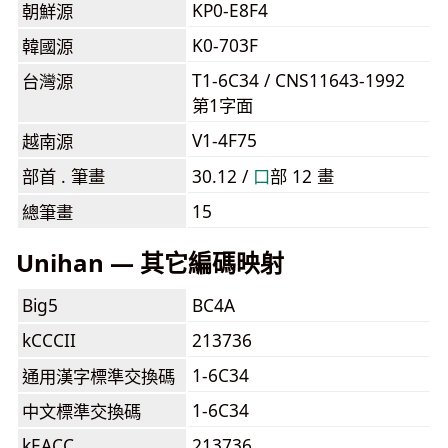
KP0-E8F4
朝鮮源
K0-703F
韓國源
T1-6C34 / CNS11643-1992
台灣源
第1字面
V1-4F75
越南源
部首 . 筆畫
30.12 /
⼝
部 12 畫
15
總筆畫
Unihan — 其它編碼映射
Big5
BC4A
kCCCII
213736
1-6C34
通用漢字標準交換碼
1-6C34
中文標準交換碼
kEACC
213736