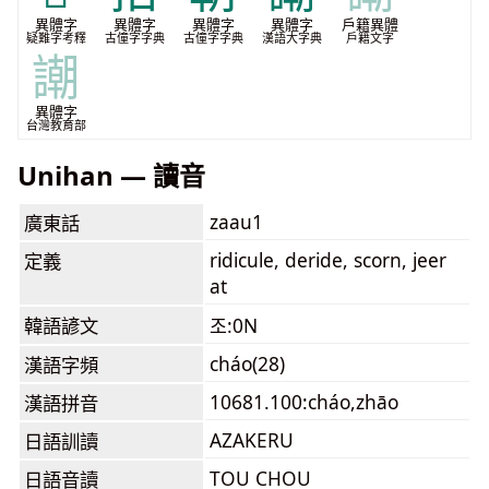
異體字
異體字
異體字
異體字
戶籍異體
疑難字考釋
古僮字字典
古僮字字典
漢語大字典
戶籍文字
謿
異體字
台灣教育部
Unihan — 讀音
zaau1
廣東話
ridicule, deride, scorn, jeer
定義
at
韓語諺文
조:0N
cháo(28)
漢語字頻
10681.100:cháo,zhāo
漢語拼音
AZAKERU
日語訓讀
TOU CHOU
日語音讀