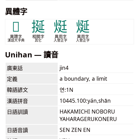
異體字
𡑋
挻
烶
烻
異體字
相關字
異用字
異用字
漢語大字典
其它
入管正字
入管正字
Unihan — 讀音
jin4
廣東話
a boundary, a limit
定義
韓語諺文
연:1N
10445.100:yán,shān
漢語拼音
HAKAMICHI NOBORU
日語訓讀
YAHARAGERUKONERU
SEN ZEN EN
日語音讀