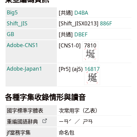
Big5
[共通]
D4BA
Shift_JIS
[Shift_JISX0213]
886F
GB
[共通]
DBEF
Adobe-CNS1
[CNS1-0]
7810
Adobe-Japan1
[Pr5] (aj5)
16817
各種字集收錄情形與讀音
國字標準字體表
次常用字（乙表）
重編國語辭典
ㄧㄢˊ ／ ㄕㄢ
jf當務字集
命名包