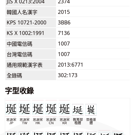
JIS X 0213:2004
2374
2015
韓國人名漢字
KPS 10721-2000
3BB6
KS X 1002:1991
7136
1007
中國電信碼
1007
台灣電信碼
2013:6771
通用規範漢字表
302:173
全錄碼
字型收錄
思源宋
思源宋
思源宋
思源宋
思源宋
教育部
崇羲篆
JP
TW
HK
CN
KR
楷體
體