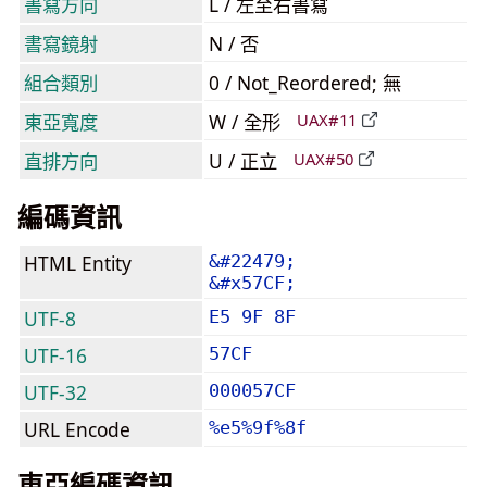
書寫方向
L / 左至右書寫
書寫鏡射
N / 否
組合類別
0 / Not_Reordered; 無
東亞寬度
W / 全形
UAX#11
直排方向
U / 正立
UAX#50
編碼資訊
HTML Entity
&#22479;
&#x57CF;
UTF-8
E5 9F 8F
UTF-16
57CF
UTF-32
000057CF
URL Encode
%e5%9f%8f
東亞編碼資訊