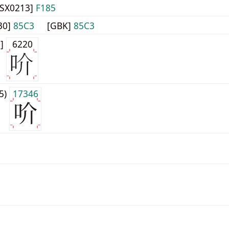
JISX0213]
F185
30]
85C3
[GBK]
85C3
0]
6220
j5)
17346