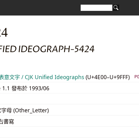
24
FIED IDEOGRAPH-5424
意文字 / CJK Unified Ideographs
(U+4E00–U+9FFF)
P
e 1.1 發布於 1993/06
字母 (Other_Letter)
至右書寫