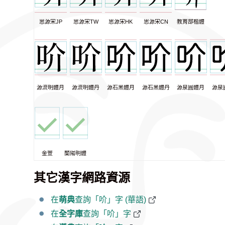
思源宋JP
思源宋TW
思源宋HK
思源宋CN
教育部楷體
源流明體月
源流明體丹
源石黑體月
源石黑體丹
源泉圓體月
源泉
金萱
蘭陽明體
其它漢字網路資源
在
萌典
查詢「吤」字 (華語)
在
全字庫
查詢「吤」字