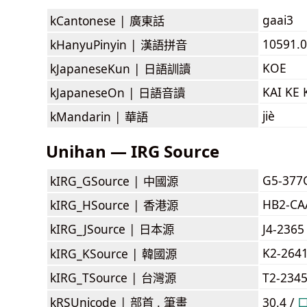
gaai3
kCantonese |
廣東話
10591.07
kHanyuPinyin |
漢語拼音
KOE
kJapaneseKun |
日語訓讀
KAI KE 
kJapaneseOn |
日語音讀
jiè
kMandarin |
華語
Unihan — IRG Source
G5-377
kIRG_GSource |
中國源
HB2-CA
kIRG_HSource |
香港源
kIRG_JSource |
日本源
J4-2365
K2-264
kIRG_KSource |
韓國源
kIRG_TSource |
台灣源
T2-234
kRSUnicode |
部首 . 筆畫
30.4 /