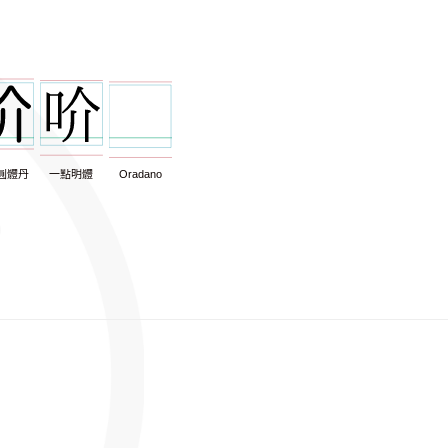
圓體丹
一點明體
Oradano