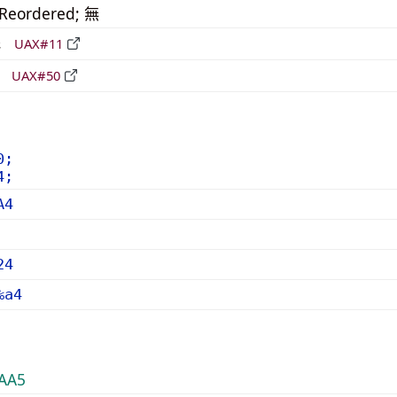
_Reordered; 無
形
UAX#11
立
UAX#50
0;
4;
A4
24
%a4
AA5