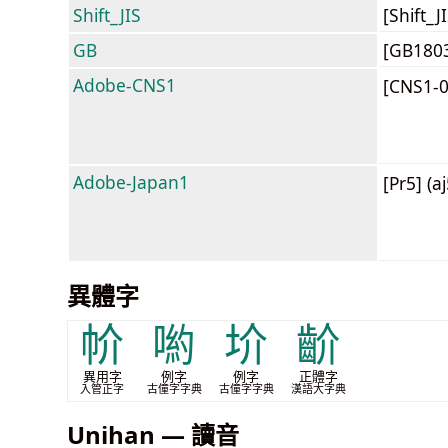
Shift_JIS
[Shift_
GB
[GB180
Adobe-CNS1
[CNS1-
Adobe-Japan1
[Pr5] (a
異體字
㠹
喲
圿
齘
異用字
例字
例字
正體字
入管正字
古僮字字典
古僮字字典
漢語大字典
Unihan — 讀音