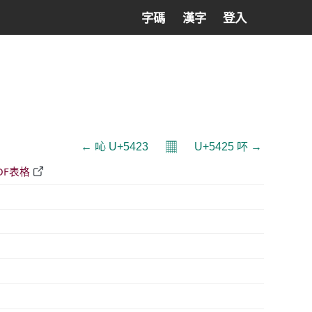
字碼
漢字
登入
𝄜
← 吣 U+5423
U+5425 吥 →
DF表格