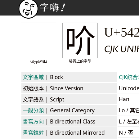
吤
U+54
CJK UNI
GlyphWiki
裝置上的字型
文字區域
| Block
CJK統合表
初始版本
| Since Version
Unicod
Han
文字語系
| Script
一般分類
| General Category
Lo / 其它
書寫方向
| Bidirectional Class
L / 左
書寫鏡射
| Bidirectional Mirrored
N / 否