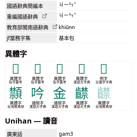
ㄐㄧㄣˋ
國語辭典簡編本
ㄐㄧㄣˋ
重編國語辭典
khiūnn
教育部閩南語
辭典
jf當務字集
基本包
異體字
𠾣
𠾤
𠾬
𦧈
𪡗
異體字
異體字
異體字
異體字
例字
俗字叢考
俗字叢考
俗字叢考
漢語大字典
古僮字字典
䫴
吟
金
齽
齽
異體字
通假字
通假字
異體字
異體字
台灣教育部
漢語大字典
漢語大字典
漢語大字典
台灣教育部
Unihan — 讀音
gam3
廣東話