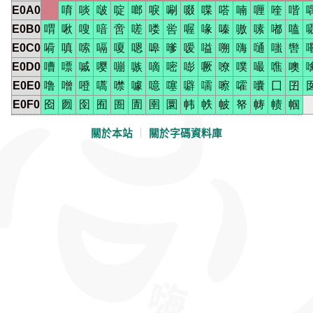
E0A0
唷
啖
啵
啶
啷
唳
唰
啜
喋
嗒
喃
喱
喹
喈
E0B0
喟
啾
嗖
喑
啻
嗟
喽
喾
喔
喙
嗪
嗷
嗉
嘟
嗑
E0C0
嗬
嗔
嗦
嗝
嗄
嗯
嗥
嗲
嗳
嗌
嗍
嗨
嗵
嗤
辔
E0D0
嘈
嘌
嘁
嘤
嘣
嗾
嘀
嘧
嘭
噘
嘹
噗
嘬
噍
噢
E0E0
噜
噌
噔
嚆
噤
噱
噫
噻
噼
嚅
嚓
嚯
囔
囗
囝
E0F0
囵
囫
囹
囿
圄
圊
圉
圜
帏
帙
帔
帑
帱
帻
帼
關於本站
｜
關於字碼資料庫