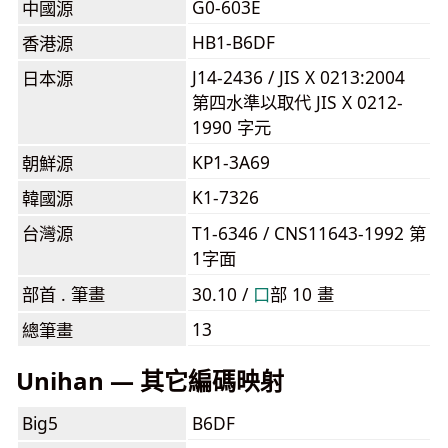
G0-603E
中國源
HB1-B6DF
香港源
J14-2436 / JIS X 0213:2004
日本源
第四水準以取代 JIS X 0212-
1990 字元
KP1-3A69
朝鮮源
K1-7326
韓國源
台灣源
T1-6346 / CNS11643-1992 第
1字面
部首 . 筆畫
30.10 /
⼝
部 10 畫
13
總筆畫
Unihan — 其它編碼映射
Big5
B6DF