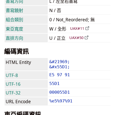
書寫方向
L / 左至右書寫
書寫鏡射
N / 否
組合類別
0 / Not_Reordered; 無
東亞寬度
W / 全形
UAX#11
直排方向
U / 正立
UAX#50
編碼資訊
HTML Entity
&#21969;
&#x55D1;
UTF-8
E5 97 91
UTF-16
55D1
UTF-32
000055D1
URL Encode
%e5%97%91
東亞編碼資訊