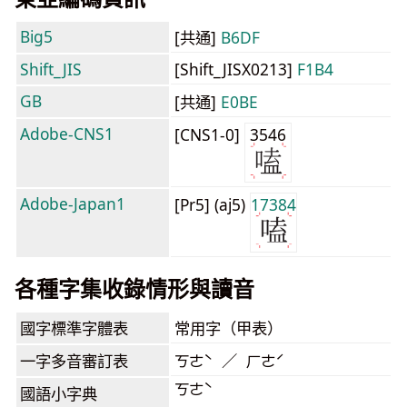
Big5
[共通]
B6DF
Shift_JIS
[Shift_JISX0213]
F1B4
GB
[共通]
E0BE
Adobe-CNS1
[CNS1-0]
3546
Adobe-Japan1
[Pr5] (aj5)
17384
各種字集收錄情形與讀音
國字標準字體表
常用字（甲表）
一字多音審訂表
ㄎㄜˋ ／ ㄏㄜˊ
ㄎㄜˋ
國語小字典