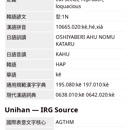
loquacious
韓語諺文
합:1N
10665.020:kè,hé,xiá
漢語拼音
OSHIYABERI AHU NOMU
日語訓讀
KATARU
KAHU
日語音讀
HAP
韓語
kē
華語
195.080:kē 197.010:kè
通用規範漢字字典
0638.010:kē 0642.020:kè
現代漢語詞典
Unihan — IRG Source
AGTHM
國際表意文字核心