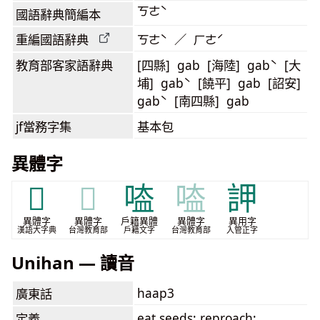
ㄎㄜˋ
國語辭典簡編本
重編國語辭典
ㄎㄜˋ ／ ㄏㄜˊ
教育部客家語
辭典
[四縣] gab [海陸] gabˋ [大
埔] gabˋ [饒平] gab [詔安]
gabˋ [南四縣] gab
jf當務字集
基本包
異體字
𧪞
𧪞
㗐
㗐
䛅
異體字
異體字
戶籍異體
異體字
異用字
漢語大字典
台灣教育部
戶籍文字
台灣教育部
入管正字
Unihan — 讀音
haap3
廣東話
eat seeds; reproach;
定義