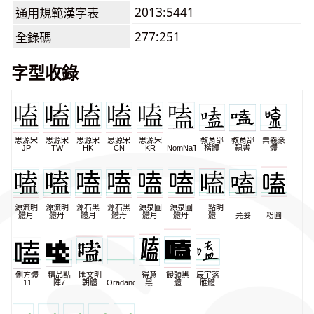
2013:5441
通用規範漢字表
277:251
全錄碼
字型收錄
思源宋
思源宋
思源宋
思源宋
思源宋
教育部
教育部
崇羲篆
JP
TW
HK
CN
KR
NomNaTong
楷體
隸書
體
源流明
源流明
源石黑
源石黑
源泉圓
源泉圓
一點明
體月
體丹
體月
體丹
體月
體丹
體
芫荽
粉圓
俐方體
精品點
匯文明
得意
饅頭黑
辰宇落
11
陣7
朝體
Oradano
黑
體
雁體