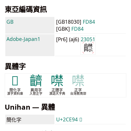
東亞編碼資訊
GB
[GB18030]
FD84
[GBK]
FD84
Adobe-Japan1
[Pr6] (aj6)
23051
異體字
𬺔
䶩
噤
噤
簡化字
異用字
正體字
正字
漢字資料庫
入管正字
漢語大字典
台灣教育部
Unihan — 異體
U+2CE94 𬺔
簡化字