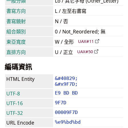
一般分類
Lo / 其它字母 (Other_Letter)
書寫方向
L / 左至右書寫
書寫鏡射
N / 否
組合類別
0 / Not_Reordered; 無
東亞寬度
W / 全形
UAX#11
直排方向
U / 正立
UAX#50
編碼資訊
HTML Entity
&#40829;
&#x9F7D;
UTF-8
E9 BD BD
UTF-16
9F7D
UTF-32
00009F7D
URL Encode
%e9%bd%bd