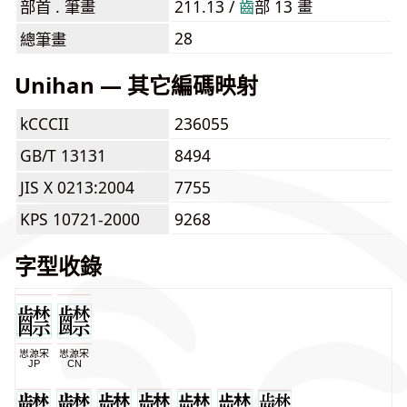
部首 . 筆畫
211.13 /
⿒
部 13 畫
28
總筆畫
Unihan — 其它編碼映射
kCCCII
236055
GB/T 13131
8494
JIS X 0213:2004
7755
KPS 10721-2000
9268
字型收錄
思源宋
思源宋
JP
CN