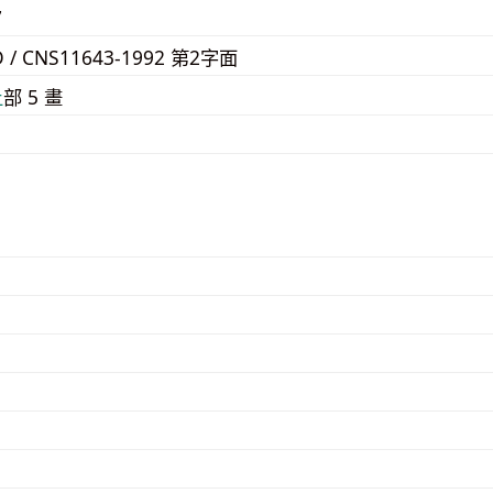
7
D / CNS11643-1992 第2字面
⼟
部 5 畫