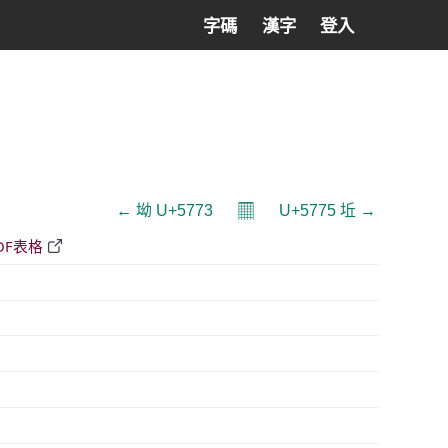
字碼
漢字
登入
𝄜
← 坳 U+5773
U+5775 坵 →
DF表格