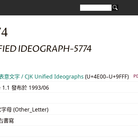
74
FIED IDEOGRAPH-5774
意文字 / CJK Unified Ideographs
(U+4E00–U+9FFF)
P
e 1.1 發布於 1993/06
字母 (Other_Letter)
至右書寫