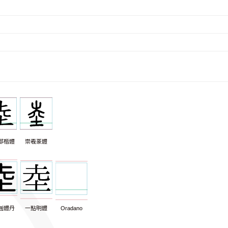
部楷體
崇羲篆體
圓體丹
一點明體
Oradano