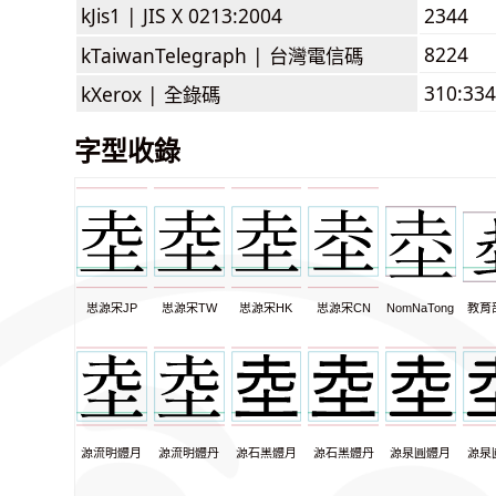
kJis1 |
JIS X 0213:2004
2344
8224
kTaiwanTelegraph |
台灣電信碼
310:334
kXerox |
全錄碼
字型收錄
思源宋JP
思源宋TW
思源宋HK
思源宋CN
NomNaTong
教育
源流明體月
源流明體丹
源石黑體月
源石黑體丹
源泉圓體月
源泉