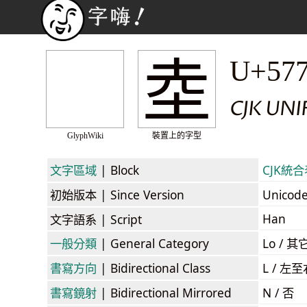
坴
U+57
CJK UNI
GlyphWiki
裝置上的字型
文字區域
| Block
CJK統合表
初始版本
| Since Version
Unicod
Han
文字語系
| Script
一般分類
| General Category
Lo / 其它
書寫方向
| Bidirectional Class
L / 左
書寫鏡射
| Bidirectional Mirrored
N / 否