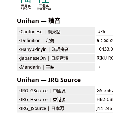
異用字
正體字
入管正字
漢語大字典
Unihan — 讀音
luk6
kCantonese |
廣東話
a clod o
kDefinition |
定義
10433.0
kHanyuPinyin |
漢語拼音
RIKU R
kJapaneseOn |
日語音讀
lù
kMandarin |
華語
Unihan — IRG Source
G5-356
kIRG_GSource |
中國源
HB2-CB
kIRG_HSource |
香港源
kIRG_JSource |
日本源
J14-24