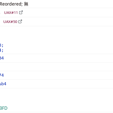
_Reordered; 無
形
UAX#11
立
UAX#50
8;
4;
B4
74
%b4
BFD