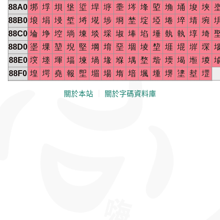
88A0
垹
垺
垻
垼
垽
垾
垿
埀
埁
埄
埅
埆
埇
埈
埉
88B0
埌
埍
埐
埑
埓
埖
埗
埛
埜
埞
埡
埢
埣
埥
埦
88C0
埨
埩
埪
埫
埬
埮
埰
埱
埲
埳
埵
埶
執
埻
埼
88D0
埿
堁
堃
堄
堅
堈
堉
堊
堌
堎
堏
堐
堒
堓
堔
88E0
堗
堘
堚
堛
堜
堝
堟
堢
堣
堥
堦
堧
堨
堩
堫
88F0
堭
堮
堯
報
堲
堳
場
堶
堷
堸
堹
堺
堻
堼
堽
關於本站
｜
關於字碼資料庫