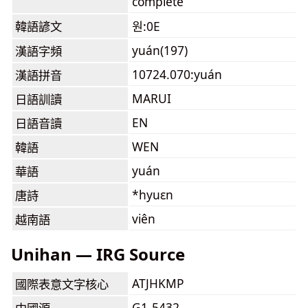
complete
韓語諺文
원:0E
yuán(197)
漢語字頻
10724.070:yuán
漢語拼音
MARUI
日語訓讀
EN
日語音讀
WEN
韓語
yuán
華語
*hyuɛn
唐詩
viên
越南語
Unihan — IRG Source
ATJHKMP
國際表意文字核心
G1-5432