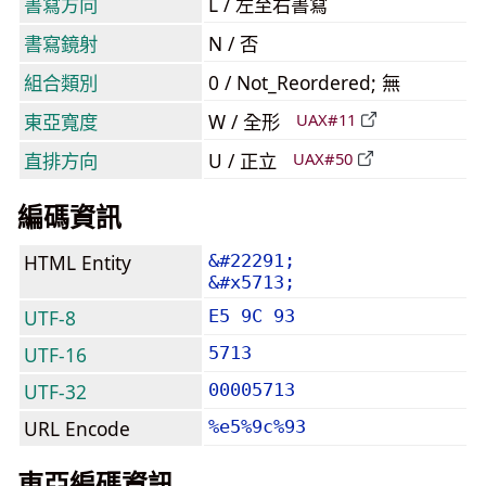
書寫方向
L / 左至右書寫
書寫鏡射
N / 否
組合類別
0 / Not_Reordered; 無
東亞寬度
W / 全形
UAX#11
直排方向
U / 正立
UAX#50
編碼資訊
HTML Entity
&#22291;
&#x5713;
UTF-8
E5 9C 93
UTF-16
5713
UTF-32
00005713
URL Encode
%e5%9c%93
東亞編碼資訊