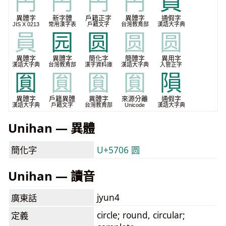
円
円
円
円
員
異體字
新字體
戶籍正字
異體字
通假字
JIS X 0213
常用漢字表
戶籍文字
台灣教育部
漢語大字典
員
园
圆
圆
圆
異體字
異體字
簡化字
簡體字
異用字
漢語大字典
台灣教育部
漢字資料庫
漢語大字典
入管正字
圎
圎
圎
圎
隕
異體字
戶籍異體
異體字
來源分離
通假字
漢語大字典
戶籍文字
台灣教育部
Unicode
漢語大字典
Unihan — 異體
簡化字
U+5706 圆
Unihan — 讀音
jyun4
廣東話
circle; round, circular;
定義