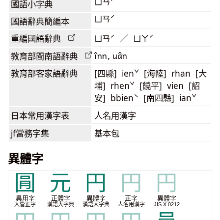
ㄩㄢˊ
國語小字典
ㄩㄢˊ
國語辭典簡編本
重編國語辭典
ㄩㄢˊ ／ ㄩㄚˊ
înn, uân
教育部閩南語
辭典
教育部客家語
辭典
[四縣] ienˇ [海陸] rhan [大
埔] rhenˇ [饒平] vien [詔
安] bbienˋ [南四縣] ianˇ
日本常用漢字表
人名用漢字
jf當務字集
基本包
異體字
㘣
元
円
円
円
異用字
正體字
異體字
正字
異體字
入管正字
漢語大字典
漢語大字典
人名用漢字
JIS X 0212