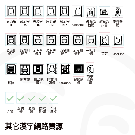
思源宋
思源宋
思源宋
思源宋
思源宋
教育部
教育部
崇羲篆
JP
TW
HK
CN
KR
NomNaTong
楷體
隸書
體
源流明
源流明
源石黑
源石黑
源泉圓
源泉圓
一點明
體月
體丹
體月
體丹
體月
體丹
體
芫荽
KleeOne
辰宇
俐方體
精品點
匯文明
饅頭黑
落雁
粉圓
11
陣7
朝體
Oradano
體
體
凝書
激燃
蘭陽
李漢
金萱
體
體
明體
港楷
其它漢字網路資源