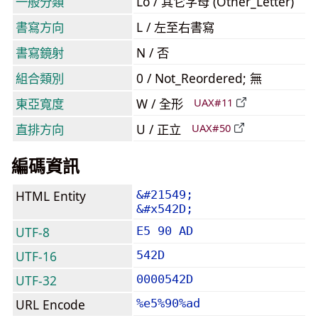
一般分類
Lo / 其它字母 (Other_Letter)
書寫方向
L / 左至右書寫
書寫鏡射
N / 否
組合類別
0 / Not_Reordered; 無
東亞寬度
W / 全形
UAX#11
直排方向
U / 正立
UAX#50
編碼資訊
HTML Entity
&#21549;
&#x542D;
UTF-8
E5 90 AD
UTF-16
542D
UTF-32
0000542D
URL Encode
%e5%90%ad