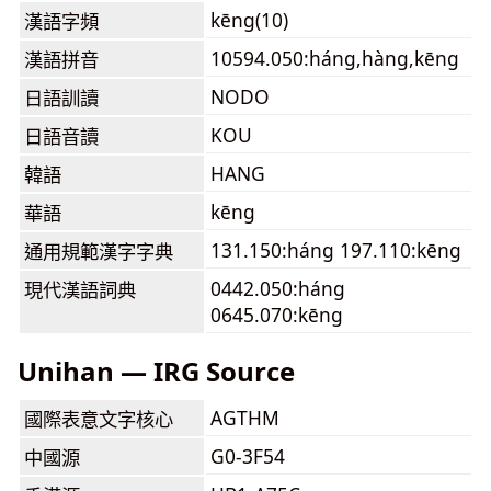
kēng(10)
漢語字頻
10594.050:háng,hàng,kēng
漢語拼音
NODO
日語訓讀
KOU
日語音讀
HANG
韓語
kēng
華語
131.150:háng 197.110:kēng
通用規範漢字字典
0442.050:háng
現代漢語詞典
0645.070:kēng
Unihan — IRG Source
AGTHM
國際表意文字核心
G0-3F54
中國源