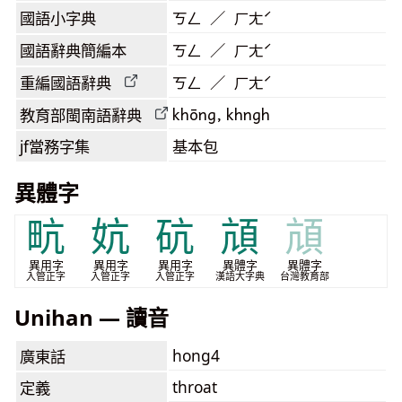
國語小字典
ㄎㄥ ／ ㄏㄤˊ
國語辭典簡編本
ㄎㄥ ／ ㄏㄤˊ
重編國語辭典
ㄎㄥ ／ ㄏㄤˊ
khōng, khngh
教育部閩南語
辭典
jf當務字集
基本包
異體字
㽘
妔
砊
頏
頏
異用字
異用字
異用字
異體字
異體字
入管正字
入管正字
入管正字
漢語大字典
台灣教育部
Unihan — 讀音
hong4
廣東話
throat
定義