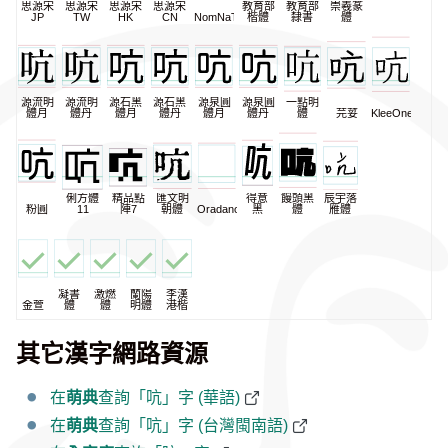
思源宋
思源宋
思源宋
思源宋
教育部
教育部
崇羲篆
JP
TW
HK
CN
NomNaTong
楷體
隸書
體
源流明
源流明
源石黑
源石黑
源泉圓
源泉圓
一點明
體月
體丹
體月
體丹
體月
體丹
體
芫荽
KleeOne
俐方體
精品點
匯文明
得意
饅頭黑
辰宇落
粉圓
11
陣7
朝體
Oradano
黑
體
雁體
凝書
激燃
蘭陽
李漢
金萱
體
體
明體
港楷
其它漢字網路資源
在
萌典
查詢「吭」字 (華語)
在
萌典
查詢「吭」字 (台灣閩南語)