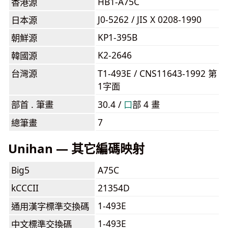
HB1-A75C
香港源
J0-5262 / JIS X 0208-1990
日本源
KP1-395B
朝鮮源
K2-2646
韓國源
台灣源
T1-493E / CNS11643-1992 第
1字面
部首 . 筆畫
30.4 /
⼝
部 4 畫
7
總筆畫
Unihan — 其它編碼映射
Big5
A75C
kCCCII
21354D
1-493E
通用漢字標準交換碼
1-493E
中文標準交換碼