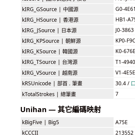
G0-4E6
kIRG_GSource |
中國源
HB1-A7
kIRG_HSource |
香港源
J0-3863
kIRG_JSource |
日本源
KP0-F9
kIRG_KPSource |
朝鮮源
K0-676
kIRG_KSource |
韓國源
kIRG_TSource |
台灣源
T1-494
V1-4E5
kIRG_VSource |
越南源
kRSUnicode |
部首 . 筆畫
30.4 /
7
kTotalStrokes |
總筆畫
Unihan — 其它編碼映射
kBigFive |
Big5
A75E
kCCCII
213552