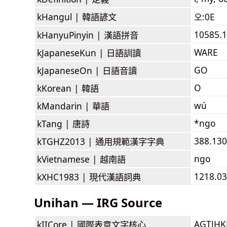
kHangul |
韓語諺文
오:0E
10585.1
kHanyuPinyin |
漢語拼音
WARE
kJapaneseKun |
日語訓讀
GO
kJapaneseOn |
日語音讀
O
kKorean |
韓語
wú
kMandarin |
華語
*ngo
kTang |
唐詩
388.13
kTGHZ2013 |
通用規範漢字字典
ngo
kVietnamese |
越南語
1218.0
kXHC1983 |
現代漢語詞典
Unihan — IRG Source
AGTJH
kIICore |
國際表意文字核心