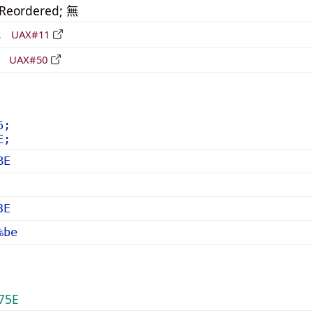
_Reordered; 無
形
UAX#11
立
UAX#50
6;
E;
BE
3E
%be
75E