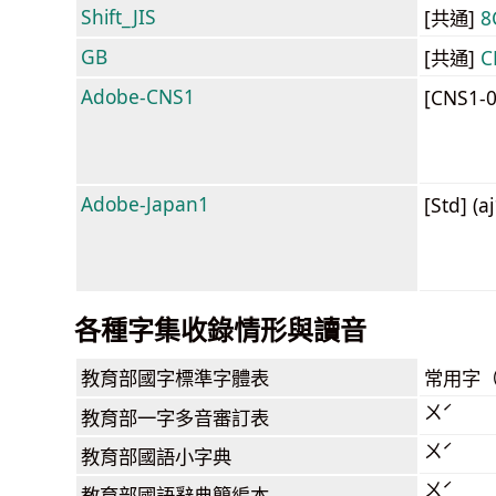
Shift_JIS
[共通]
8
GB
[共通]
C
Adobe-CNS1
[CNS1-
Adobe-Japan1
[Std] (a
各種字集收錄情形與讀音
教育部
國字標準字體表
常用字
ㄨˊ
教育部
一字多音審訂表
ㄨˊ
教育部
國語小字典
ㄨˊ
教育部
國語辭典簡編本