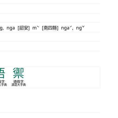
ng, nga [詔安] mˋ [南四縣] ngaˊ, ngˇ
梧
禦
假字
通假字
大字典
漢語大字典