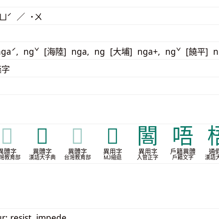
ㄩˊ ／ ˙ㄨ
gaˊ, ngˇ [海陸] nga, ng [大埔] nga+, ngˇ [饒平] 
漢字
𢓲
𨖍
𨖍
𭇁
䦜
唔
異體字
異體字
異體字
異用字
異用字
戶籍異體
通
灣教育部
漢語大字典
台灣教育部
MJ縮退
入管正字
戶籍文字
漢語
ur; resist, impede