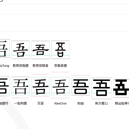
aTong
教育部楷體
教育部隸書
崇羲篆體
圓體丹
一點明體
芫荽
KleeOne
粉圓
俐方體11
精品點陣