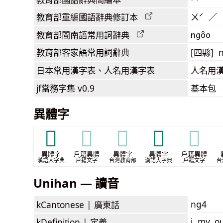
教育部
重編國語辭典
修訂本
ㄨˊ ／ 
ngôo
教育部閩南語
常用詞
辭典
教育部客家語
常用詞
辭典
[四縣] n
日本常用漢字表
、人名用漢字表
人名用
jf當務字集
v0.9
基本包
異體字
𠮣
𠮣
𠮣
𢓲
𢓲
異體字
戶籍異體
異體字
異體字
戶籍異體
漢語大字典
戶籍文字
台灣教育部
漢語大字典
戶籍文字
台
Unihan — 讀音
ng4
kCantonese |
廣東話
i, my, o
kDefinition |
定義