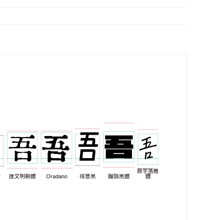
辰宇落雁
7
匯文明朝體
Oradano
得意黑
饅頭黑體
體