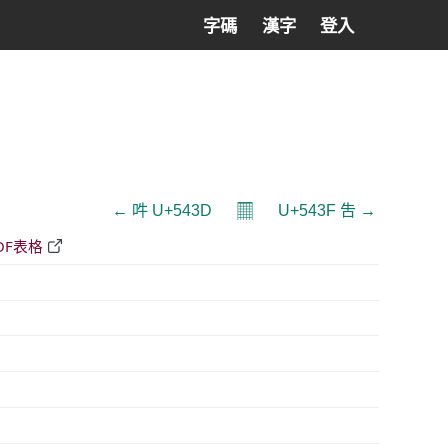
字碼
漢字
登入
𝄜
← 吽 U+543D
U+543F 吿 →
DF表格