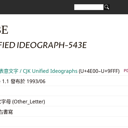
3E
FIED IDEOGRAPH-543E
意文字 / CJK Unified Ideographs
(U+4E00–U+9FFF)
P
e 1.1 發布於 1993/06
字母 (Other_Letter)
至右書寫