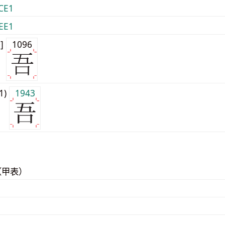
CE1
EE1
0]
1096
j1)
1943
（甲表）