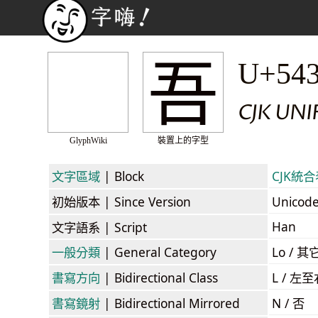
吾
U+54
CJK UNI
GlyphWiki
裝置上的字型
文字區域
| Block
CJK統合表
初始版本
| Since Version
Unicod
Han
文字語系
| Script
一般分類
| General Category
Lo / 其它
書寫方向
| Bidirectional Class
L / 左
書寫鏡射
| Bidirectional Mirrored
N / 否