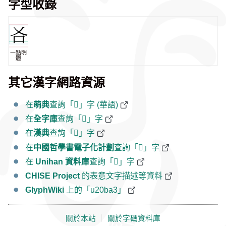
字型收錄
一點明
體
其它漢字網路資源
在
萌典
查詢「𠮣」字 (華語)
在
全字庫
查詢「𠮣」字
在
漢典
查詢「𠮣」字
在
中國哲學書電子化計劃
查詢「𠮣」字
在
Unihan 資料庫
查詢「𠮣」字
CHISE Project
的表意文字描述等資料
GlyphWiki
上的「u20ba3」
關於本站
｜
關於字碼資料庫