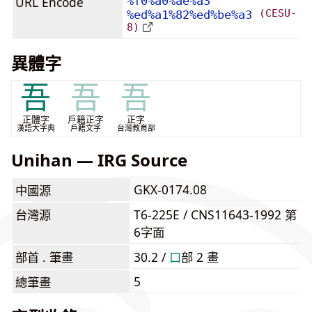
URL Encode
%f0%a0%ae%a3
(CESU-
%ed%a1%82%ed%be%a3
8)
異體字
吾
吾
吾
正體字
戶籍正字
正字
漢語大字典
戶籍文字
台灣教育部
Unihan — IRG Source
GKX-0174.08
中國源
台灣源
T6-225E / CNS11643-1992 第
6字面
部首 . 筆畫
30.2 /
⼝
部 2 畫
5
總筆畫