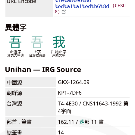
URL Encode
%f0%a8%96%8d
(CESU-
%ed%a1%a1%ed%b6%8d
8)
異體字
吾
吾
我
正體字
正字
戶籍正字
漢語大字典
台灣教育部
戶籍文字
Unihan — IRG Source
GKX-1264.09
中國源
KP1-7DF6
朝鮮源
台灣源
T4-4E30 / CNS11643-1992 第
4字面
部首 . 筆畫
162.11 /
⾡
部 11 畫
14
總筆畫