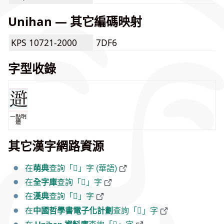
Unihan — 其它編碼映射
KPS 10721-2000
7DF6
字型收錄
一點明
體
其它漢字網路資源
在
萌典
查詢「𨖍」字 (華語)
在
全字庫
查詢「𨖍」字
在
漢典
查詢「𨖍」字
在
中國哲學書電子化計劃
查詢「𨖍」字