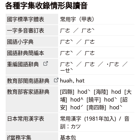
各種字集收錄情形與讀音
國字標準字體表
常用字（甲表）
一字多音審訂表
ㄏㄜ ／ ㄏㄜˋ
國語小字典
ㄏㄜˋ ／ ㄏㄜ
國語辭典簡編本
ㄏㄜˋ ／ ㄏㄜ
重編國語辭典
ㄏㄜˋ ／ ㄏㄜ ／ ˙ㄏㄜ ／
ㄧㄝˋ
huah, hat
教育部閩南語
辭典
教育部客家語
辭典
[四縣] hodˋ [海陸] hod [大
埔] hod^ [饒平] hodˋ [詔
安] hodˊ [南四縣] hodˋ
日本常用漢字表
常用漢字 (1981年加入) / 音
訓：カツ
jf當務字集
基本包