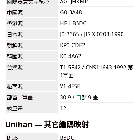
AGTJHKMP
國際表意文字核心
G0-3A48
中國源
HB1-B3DC
香港源
J0-3365 / JIS X 0208-1990
日本源
KP0-CDE2
朝鮮源
K0-4A62
韓國源
台灣源
T1-5E42 / CNS11643-1992 第
1字面
V1-4F5F
越南源
部首 . 筆畫
30.9 /
⼝
部 9 畫
12
總筆畫
Unihan — 其它編碼映射
Big5
B3DC