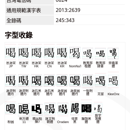
台灣電信碼
2013:2639
通用規範漢字表
245:343
全錄碼
字型收錄
思源宋
思源宋
思源宋
思源宋
思源宋
教育部
教育部
崇羲篆
JP
TW
HK
CN
KR
NomNaTong
楷體
隸書
體
源流明
源流明
源石黑
源石黑
源泉圓
源泉圓
一點明
體月
體丹
體月
體丹
體月
體丹
體
芫荽
KleeOne
辰宇
俐方體
精品點
匯文明
得意
饅頭黑
落雁
粉圓
11
陣7
朝體
Oradano
黑
體
體