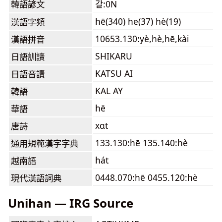
韓語諺文
갈:0N
hē(340) he(37) hè(19)
漢語字頻
10653.130:yè,hè,hē,kài
漢語拼音
SHIKARU
日語訓讀
KATSU AI
日語音讀
KAL AY
韓語
hē
華語
xɑt
唐詩
133.130:hē 135.140:hè
通用規範漢字字典
hát
越南語
0448.070:hē 0455.120:hè
現代漢語詞典
Unihan — IRG Source