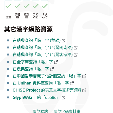
凝書
激燃
蘭陽
李漢
金萱
體
體
明體
港楷
其它漢字網路資源
在
萌典
查詢「喝」字 (華語)
在
萌典
查詢「喝」字 (台灣閩南語)
在
萌典
查詢「喝」字 (台灣客家語)
在
全字庫
查詢「喝」字
在
漢典
查詢「喝」字
在
中國哲學書電子化計劃
查詢「喝」字
在
Unihan 資料庫
查詢「喝」字
CHISE Project
的表意文字描述等資料
GlyphWiki
上的「u559d」
關於本站
｜
關於字碼資料庫