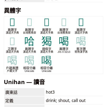
異體字
𠿒
𠿒
𡀽
𡀽
𡁁
異體字
異體字
異體字
異體字
異體字
漢語大字典
台灣教育部
漢語大字典
台灣教育部
漢語大字典
𡁁
哈
猲
喝
喝
正體字
異體字
通假字
異體字
舊字體
漢語大字典
漢語大字典
漢語大字典
JIS X 0213
常用漢字表
喝
喝
喝
戶籍異體
相容分離
相容分離
戶籍文字
Unicode
Unicode
Unihan — 讀音
hot3
廣東話
drink; shout, call out
定義