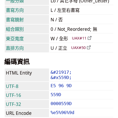
一般分類
Lo / 其它字母 (Other_Letter)
書寫方向
L / 左至右書寫
書寫鏡射
N / 否
組合類別
0 / Not_Reordered; 無
東亞寬度
W / 全形
UAX#11
直排方向
U / 正立
UAX#50
編碼資訊
HTML Entity
&#21917;
&#x559D;
UTF-8
E5 96 9D
UTF-16
559D
UTF-32
0000559D
URL Encode
%e5%96%9d