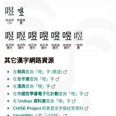
思源宋
崇羲篆
CN
體
源流明
源流明
源石黑
源石黑
源泉圓
源泉圓
一點明
體月
體丹
體月
體丹
體月
體丹
體
其它漢字網路資源
在
萌典
查詢「喅」字 (華語)
在
全字庫
查詢「喅」字
在
漢典
查詢「喅」字
在
中國哲學書電子化計劃
查詢「喅」字
在
Unihan 資料庫
查詢「喅」字
CHISE Project
的表意文字描述等資料
GlyphWiki
上的「u5585」