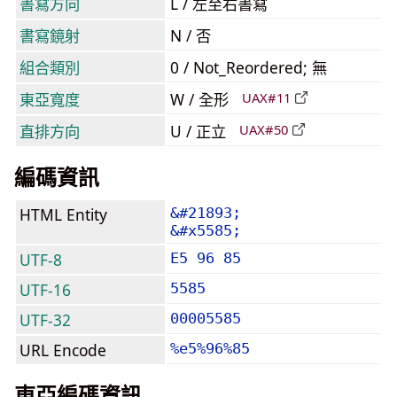
書寫方向
L / 左至右書寫
書寫鏡射
N / 否
組合類別
0 / Not_Reordered; 無
東亞寬度
W / 全形
UAX#11
直排方向
U / 正立
UAX#50
編碼資訊
HTML Entity
&#21893;
&#x5585;
UTF-8
E5 96 85
UTF-16
5585
UTF-32
00005585
URL Encode
%e5%96%85
東亞編碼資訊