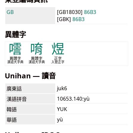
GB
[GB18030]
86B3
[GBK]
86B3
異體字
㘊
唷
煜
異體字
異體字
正字
漢語大字典
漢語大字典
入管正字
Unihan — 讀音
juk6
廣東話
10653.140:yù
漢語拼音
YUK
韓語
yù
華語