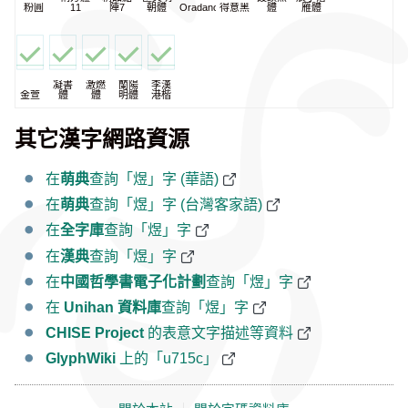
粉圓
11
陣7
朝體
Oradano
得意黑
體
雁體
凝書
激燃
蘭陽
李漢
金萱
體
體
明體
港楷
其它漢字網路資源
在
萌典
查詢「煜」字 (華語)
在
萌典
查詢「煜」字 (台灣客家語)
在
全字庫
查詢「煜」字
在
漢典
查詢「煜」字
在
中國哲學書電子化計劃
查詢「煜」字
在
Unihan 資料庫
查詢「煜」字
CHISE Project
的表意文字描述等資料
GlyphWiki
上的「u715c」