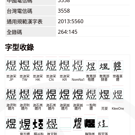
3558
中國電信碼
3558
台灣電信碼
2013:5560
通用規範漢字表
264:145
全錄碼
字型收錄
思源宋
思源宋
思源宋
思源宋
思源宋
教育部
教育部
崇羲篆
JP
TW
HK
CN
KR
NomNaTong
楷體
隸書
體
源流明
源流明
源石黑
源石黑
源泉圓
源泉圓
一點明
體月
體丹
體月
體丹
體月
體丹
體
芫荽
KleeOne
俐方體
精品點
匯文明
饅頭黑
辰宇落