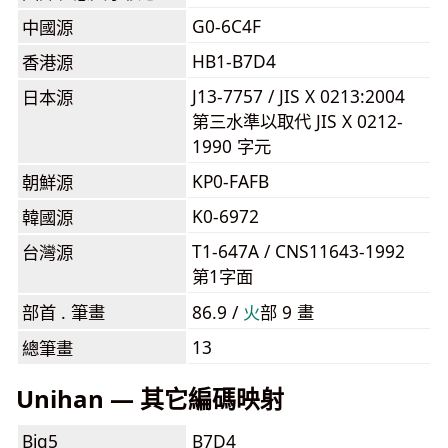
G0-6C4F
中國源
HB1-B7D4
香港源
J13-7757 / JIS X 0213:2004
日本源
第三水準以取代 JIS X 0212-
1990 字元
KP0-FAFB
朝鮮源
K0-6972
韓國源
T1-647A / CNS11643-1992
台灣源
第1字面
部首 . 筆畫
86.9 /
⽕
部 9 畫
13
總筆畫
Unihan — 其它編碼映射
Big5
B7D4