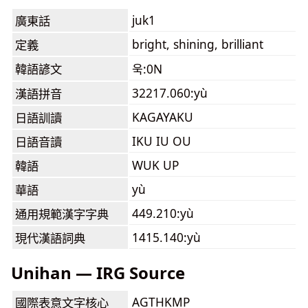
juk1
廣東話
bright, shining, brilliant
定義
韓語諺文
욱:0N
32217.060:yù
漢語拼音
KAGAYAKU
日語訓讀
IKU IU OU
日語音讀
WUK UP
韓語
yù
華語
449.210:yù
通用規範漢字字典
1415.140:yù
現代漢語詞典
Unihan — IRG Source
AGTHKMP
國際表意文字核心