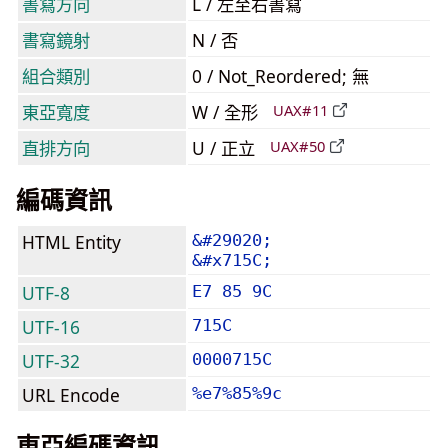
書寫方向
L / 左至右書寫
書寫鏡射
N / 否
組合類別
0 / Not_Reordered; 無
東亞寬度
W / 全形
UAX#11
直排方向
U / 正立
UAX#50
編碼資訊
HTML Entity
&#29020;
&#x715C;
UTF-8
E7 85 9C
UTF-16
715C
UTF-32
0000715C
URL Encode
%e7%85%9c
東亞編碼資訊