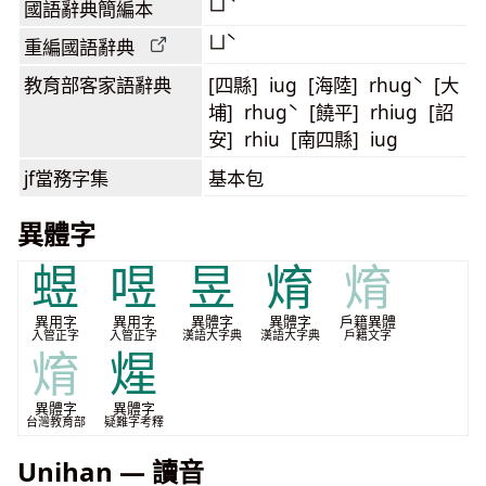
ㄩˋ
國語辭典簡編本
ㄩˋ
重編國語辭典
教育部客家語
辭典
[四縣] iug [海陸] rhugˋ [大
埔] rhugˋ [饒平] rhiug [詔
安] rhiu [南四縣] iug
jf當務字集
基本包
異體字
䗑
喅
昱
焴
焴
異用字
異用字
異體字
異體字
戶籍異體
入管正字
入管正字
漢語大字典
漢語大字典
戶籍文字
焴
煋
異體字
異體字
台灣教育部
疑難字考釋
Unihan — 讀音