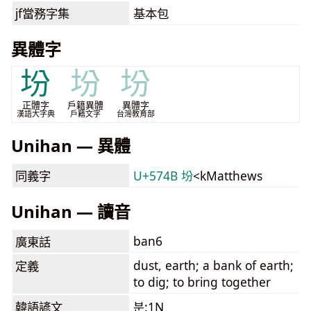
jf當務字集
基本包
異體字
坋
坋
坋
正體字
戶籍異體
異體字
漢語大字典
戶籍文字
台灣教育部
Unihan — 異體
同義字
U+574B 坋
<kMatthews
Unihan — 讀音
ban6
廣東話
dust, earth; a bank of earth;
定義
to dig; to bring together
韓語諺文
분:1N