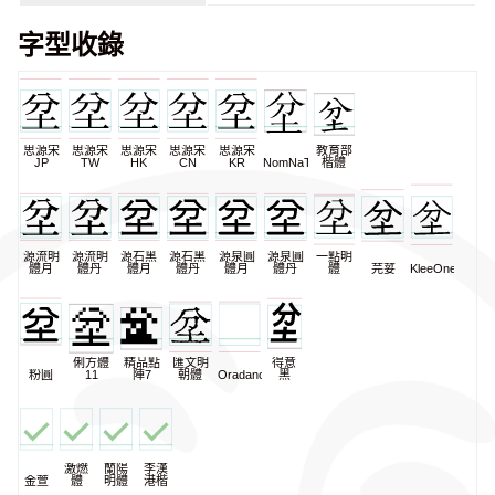
字型收錄
思源宋
思源宋
思源宋
思源宋
思源宋
教育部
JP
TW
HK
CN
KR
NomNaTong
楷體
源流明
源流明
源石黑
源石黑
源泉圓
源泉圓
一點明
體月
體丹
體月
體丹
體月
體丹
體
芫荽
KleeOne
俐方體
精品點
匯文明
得意
粉圓
11
陣7
朝體
Oradano
黑
激燃
蘭陽
李漢
金萱
體
明體
港楷