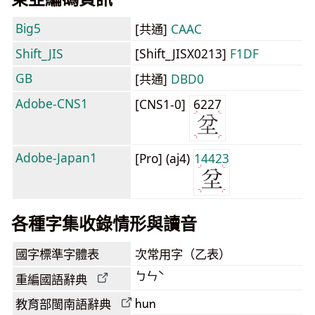
Big5
[共通]
CAAC
Shift_JIS
[Shift_JISX0213]
F1DF
GB
[共通]
DBD0
Adobe-CNS1
[CNS1-0]
6227
Adobe-Japan1
[Pro] (aj4)
14423
各種字集收錄情形與讀音
國字標準字體表
次常用字（乙表）
ㄅㄣˋ
重編國語辭典
hun
教育部閩南語
辭典