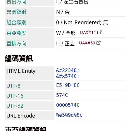
書寫方向
L / 左至右書寫
書寫鏡射
N / 否
組合類別
0 / Not_Reordered; 無
東亞寬度
W / 全形
UAX#11
直排方向
U / 正立
UAX#50
編碼資訊
HTML Entity
&#22348;
&#x574C;
UTF-8
E5 9D 8C
UTF-16
574C
UTF-32
0000574C
URL Encode
%e5%9d%8c
東亞編碼資訊