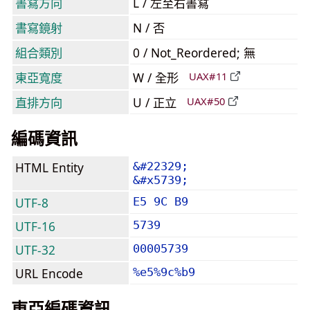
書寫方向
L / 左至右書寫
書寫鏡射
N / 否
組合類別
0 / Not_Reordered; 無
東亞寬度
W / 全形
UAX#11
直排方向
U / 正立
UAX#50
編碼資訊
HTML Entity
&#22329;
&#x5739;
UTF-8
E5 9C B9
UTF-16
5739
UTF-32
00005739
URL Encode
%e5%9c%b9
東亞編碼資訊