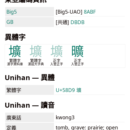
Big5
[Big5-UAO]
8ABF
GB
[共通]
DBDB
異體字
壙
壙
壙
曠
繁體字
繁體字
正字
正字
漢字資料庫
漢語大字典
入管正字
入管正字
Unihan — 異體
繁體字
U+58D9 壙
Unihan — 讀音
kwong3
廣東話
tomb, grave: prairie; open
定義