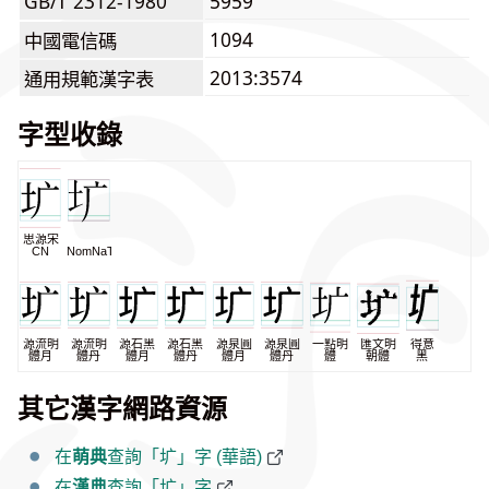
GB/T 2312-1980
5959
1094
中國電信碼
2013:3574
通用規範漢字表
字型收錄
思源宋
CN
NomNaTong
源流明
源流明
源石黑
源石黑
源泉圓
源泉圓
一點明
匯文明
得意
體月
體丹
體月
體丹
體月
體丹
體
朝體
黑
其它漢字網路資源
在
萌典
查詢「圹」字 (華語)
在
漢典
查詢「圹」字