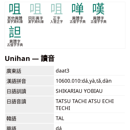
咀
咀
咀
啴
嘆
其他異體
同形異字
正字
異體字
異體字
漢字資料庫
漢字資料庫
入管正字
古僮字字典
古僮字字典
詚
異體字
古僮字字典
Unihan — 讀音
daat3
廣東話
10600.010:dá,yà,tǎ,dàn
漢語拼音
SHIKARIAU YOBIAU
日語訓讀
TATSU TACHI ATSU ECHI
日語音讀
TECHI
TAL
韓語
dá
華語