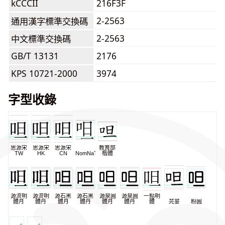
kCCCII
216F3F
2-2563
通用漢字標準交換碼
2-2563
中文標準交換碼
GB/T 13131
2176
KPS 10721-2000
3974
字型收錄
思源宋
思源宋
思源宋
教育部
TW
HK
CN
NomNaTong
楷體
源流明
源流明
源石黑
源石黑
源泉圓
源泉圓
一點明
體月
體丹
體月
體丹
體月
體丹
體
芫荽
粉圓