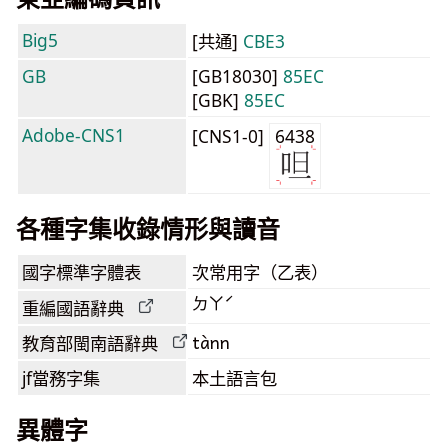
Big5
[共通]
CBE3
GB
[GB18030]
85EC
[GBK]
85EC
Adobe-CNS1
[CNS1-0]
6438
各種字集收錄情形與讀音
國字標準字體表
次常用字（乙表）
ㄉㄚˊ
重編國語辭典
tànn
教育部閩南語
辭典
jf當務字集
本土語言包
異體字