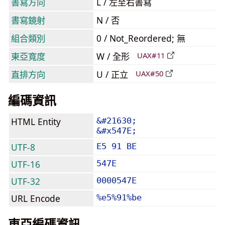
書寫方向
L / 左至右書寫
書寫鏡射
N / 否
組合類別
0 / Not_Reordered; 無
東亞寬度
W / 全形
UAX#11
直排方向
U / 正立
UAX#50
編碼資訊
HTML Entity
&#21630;
&#x547E;
UTF-8
E5 91 BE
UTF-16
547E
UTF-32
0000547E
URL Encode
%e5%91%be
東亞編碼資訊