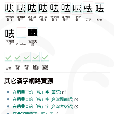
源流明
源流明
源石黑
源石黑
源泉圓
源泉圓
一點明
體月
體丹
體月
體丹
體月
體丹
體
芫荽
粉圓
俐方體
饅頭黑
11
Oradano
體
凝書
激燃
蘭陽
李漢
金萱
體
體
明體
港楷
其它漢字網路資源
在
萌典
查詢「呿」字 (華語)
在
萌典
查詢「呿」字 (台灣閩南語)
在
萌典
查詢「呿」字 (台灣客家語)
在
全字庫
查詢「呿」字