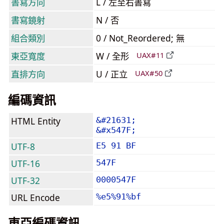
書寫方向
L / 左至右書寫
書寫鏡射
N / 否
組合類別
0 / Not_Reordered; 無
東亞寬度
W / 全形
UAX#11
直排方向
U / 正立
UAX#50
編碼資訊
HTML Entity
&#21631;
&#x547F;
UTF-8
E5 91 BF
UTF-16
547F
UTF-32
0000547F
URL Encode
%e5%91%bf
東亞編碼資訊