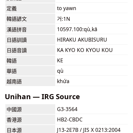
to yawn
定義
韓語諺文
거:1N
10597.100:qù,kā
漢語拼音
HIRAKU AKUBISURU
日語訓讀
KA KYO KO KYOU KOU
日語音讀
KE
韓語
qù
華語
khứa
越南語
Unihan — IRG Source
G3-3564
中國源
HB2-CBDC
香港源
J13-2E7B / JIS X 0213:2004
日本源