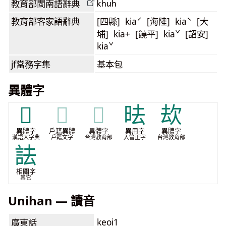
khuh
教育部閩南語
辭典
教育部客家語
辭典
[四縣] kiaˊ [海陸] kiaˋ [大
埔] kia+ [饒平] kiaˇ [詔安]
kiaˇ
jf當務字集
基本包
異體字
𠳷
𠳷
𠳷
㫢
㰦
異體字
戶籍異體
異體字
異用字
異體字
漢語大字典
戶籍文字
台灣教育部
入管正字
台灣教育部
詓
相關字
其它
Unihan — 讀音
keoi1
廣東話