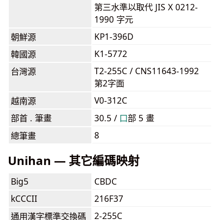
第三水準以取代 JIS X 0212-
1990 字元
KP1-396D
朝鮮源
K1-5772
韓國源
T2-255C / CNS11643-1992
台灣源
第2字面
V0-312C
越南源
部首 . 筆畫
30.5 /
⼝
部 5 畫
8
總筆畫
Unihan — 其它編碼映射
Big5
CBDC
kCCCII
216F37
2-255C
通用漢字標準交換碼