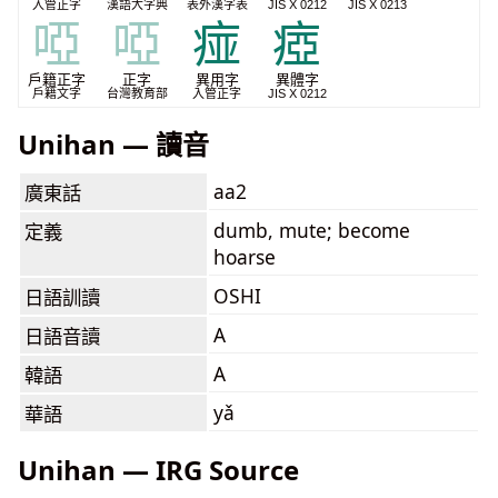
入管正字
漢語大字典
表外漢字表
JIS X 0212
JIS X 0213
啞
啞
痖
瘂
戶籍正字
正字
異用字
異體字
戶籍文字
台灣教育部
入管正字
JIS X 0212
Unihan — 讀音
aa2
廣東話
dumb, mute; become
定義
hoarse
OSHI
日語訓讀
A
日語音讀
A
韓語
yǎ
華語
Unihan — IRG Source