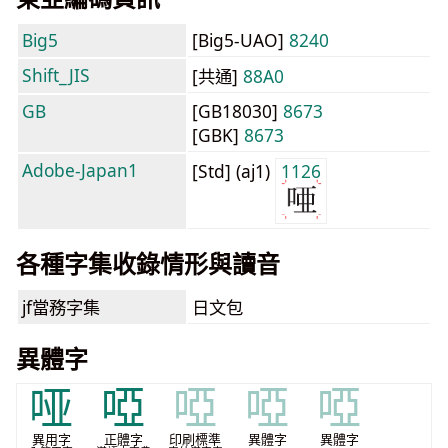
Big5
[Big5-UAO]
8240
Shift_JIS
[共通]
88A0
GB
[GB18030]
8673
[GBK]
8673
Adobe-Japan1
[Std] (aj1)
1126
各種字集收錄情形與讀音
jf當務字集
日文包
異體字
哑
啞
啞
啞
啞
異用字
正體字
印刷標準
異體字
異體字