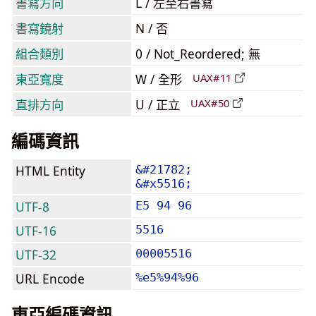
書寫方向
L / 左至右書寫
書寫鏡射
N / 否
組合類別
0 / Not_Reordered; 無
東亞寬度
W / 全形
UAX#11
直排方向
U / 正立
UAX#50
編碼資訊
HTML Entity
&#21782;
&#x5516;
UTF-8
E5 94 96
UTF-16
5516
UTF-32
00005516
URL Encode
%e5%94%96
東亞編碼資訊