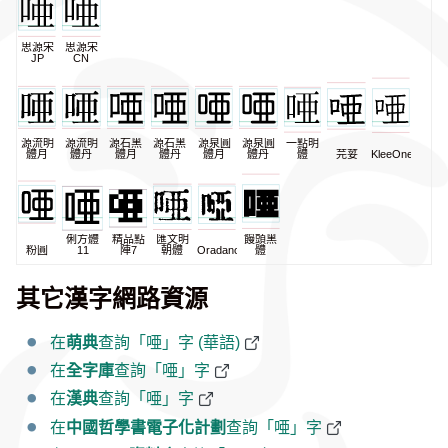
思源宋
思源宋
JP
CN
源流明
源流明
源石黑
源石黑
源泉圓
源泉圓
一點明
體月
體丹
體月
體丹
體月
體丹
體
芫荽
KleeOne
俐方體
精品點
匯文明
饅頭黑
粉圓
11
陣7
朝體
Oradano
體
其它漢字網路資源
在
萌典
查詢「唖」字 (華語)
在
全字庫
查詢「唖」字
在
漢典
查詢「唖」字
在
中國哲學書電子化計劃
查詢「唖」字