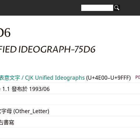
D6
FIED IDEOGRAPH-75D6
意文字 / CJK Unified Ideographs
(U+4E00–U+9FFF)
P
e 1.1 發布於 1993/06
字母 (Other_Letter)
至右書寫