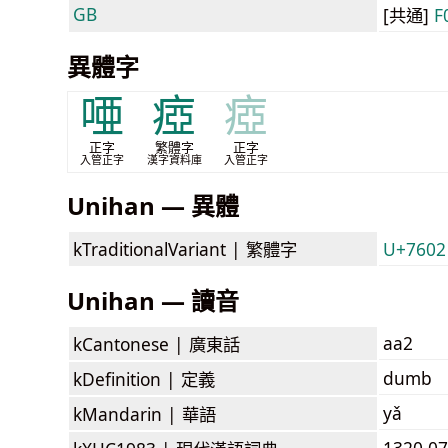
GB
[共通]
F
異體字
唖
瘂
瘂
正字
繁體字
正字
入管正字
漢字資料庫
入管正字
Unihan — 異體
kTraditionalVariant |
繁體字
U+7602
Unihan — 讀音
aa2
kCantonese |
廣東話
dumb
kDefinition |
定義
yǎ
kMandarin |
華語
1320.07