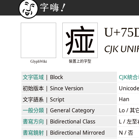
痖
U+75
CJK UNI
GlyphWiki
裝置上的字型
文字區域
| Block
CJK統合表
初始版本
| Since Version
Unicod
Han
文字語系
| Script
一般分類
| General Category
Lo / 其它
書寫方向
| Bidirectional Class
L / 左
書寫鏡射
| Bidirectional Mirrored
N / 否