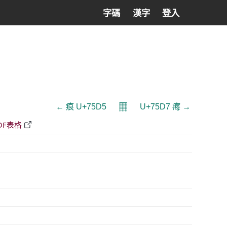
字碼
漢字
登入
𝄜
← 痕 U+75D5
U+75D7 痗 →
DF表格