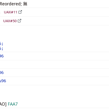
_Reordered; 無
形
UAX#11
立
UAX#50
6;
6;
96
D6
%96
UAO]
FAA7