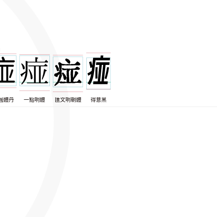
圓體丹
一點明體
匯文明朝體
得意黑