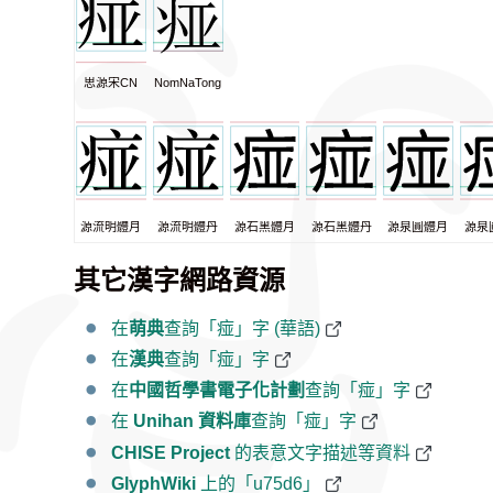
思源宋CN
NomNaTong
源流明體月
源流明體丹
源石黑體月
源石黑體丹
源泉圓體月
源泉
其它漢字網路資源
在
萌典
查詢「痖」字 (華語)
在
漢典
查詢「痖」字
在
中國哲學書電子化計劃
查詢「痖」字
在
Unihan 資料庫
查詢「痖」字
CHISE Project
的表意文字描述等資料
GlyphWiki
上的「u75d6」