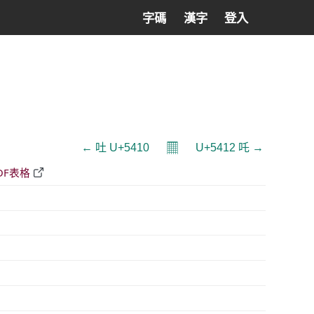
字碼
漢字
登入
𝄜
← 吐 U+5410
U+5412 吒 →
DF表格