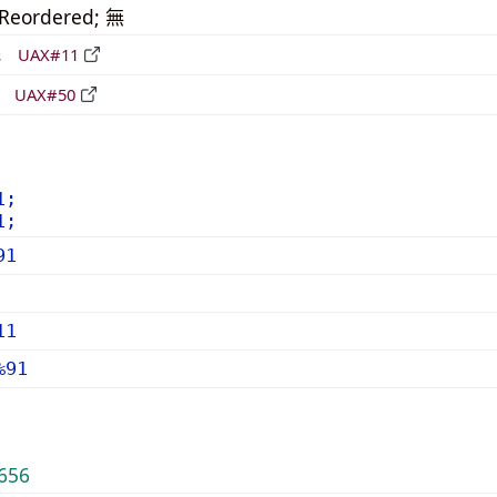
_Reordered; 無
形
UAX#11
立
UAX#50
1;
1;
91
11
%91
656