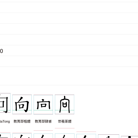
80
aTong
教育部楷體
教育部隸書
崇羲篆體