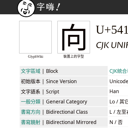
向
U+54
CJK UNI
GlyphWiki
裝置上的字型
文字區域
| Block
CJK統合表
初始版本
| Since Version
Unicod
Han
文字語系
| Script
一般分類
| General Category
Lo / 其它
書寫方向
| Bidirectional Class
L / 左
書寫鏡射
| Bidirectional Mirrored
N / 否