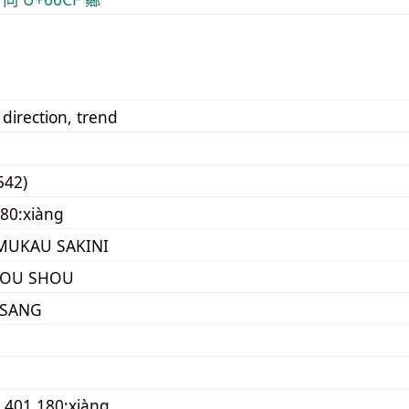
direction, trend
542)
80:xiàng
UKAU SAKINI
YOU SHOU
 SANG
,401.180:xiàng