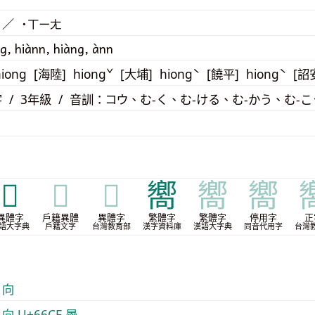
 ／ ˙ㄒㄧㄤ
g, hiànn, hiàng, ànn
iong [海陸] hiongˇ [大埔] hiongˋ [饒平] hiongˋ [詔
 / 3年級 / 音訓：コウ、む-く、む-ける、む-かう、む-こ
𥥩
𥥩
𥥩
嚮
嚮
嚮
異體字
戶籍異體
異體字
繁體字
繁體字
停用字
正
語大字典
戶籍文字
台灣教育部
漢字資料庫
漢語大字典
同音代用字
台灣
 向
 向
U+66CF 曏