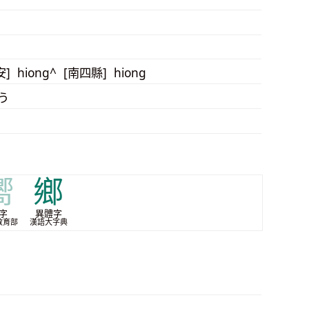
安] hiong^ [南四縣] hiong
う
嚮
鄉
字
異體字
教育部
漢語大字典