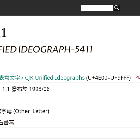
11
FIED IDEOGRAPH-5411
意文字 / CJK Unified Ideographs
(U+4E00–U+9FFF)
P
e 1.1 發布於 1993/06
字母 (Other_Letter)
至右書寫