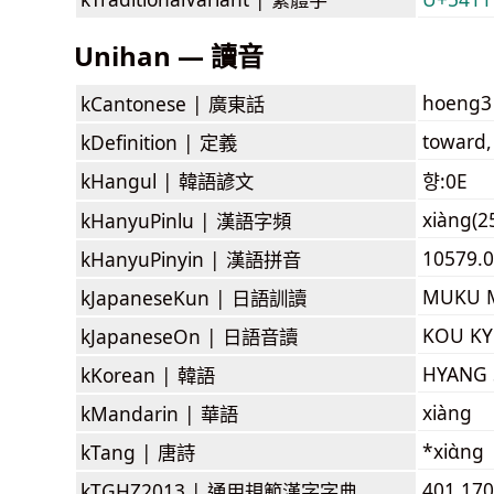
Unihan — 讀音
hoeng3
kCantonese |
廣東話
toward, 
kDefinition |
定義
kHangul |
韓語諺文
향:0E
xiàng(2
kHanyuPinlu |
漢語字頻
10579.0
kHanyuPinyin |
漢語拼音
MUKU M
kJapaneseKun |
日語訓讀
KOU K
kJapaneseOn |
日語音讀
HYANG
kKorean |
韓語
xiàng
kMandarin |
華語
*xiɑ̀ng
kTang |
唐詩
401.170
kTGHZ2013 |
通用規範漢字字典