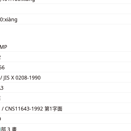
0:xiàng
KMP
2
56
 / JIS X 0208-1990
A3
E
7 / CNS11643-1992 第1字面
D
⼝
部 3 畫