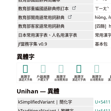
教育部
重編國語辭典
修訂本
ㄒㄧㄤˋ
hiòng, ǹ
教育部閩南語
常用詞
辭典
教育部客家語
常用詞
辭典
[四縣] h
日本常用漢字表
、人名用漢字表
常用漢字
jf當務字集
v0.9
基本包
異體字
𤖽
𤖽
𤖽
𤖾
𤖾
異體字
戶籍異體
異體字
異體字
異體字
漢語大字典
戶籍文字
台灣教育部
漢語大字典
台灣教育部
漢
Unihan — 異體
kSimplifiedVariant |
簡化字
U+5411
kTraditionalVariant |
繁體字
U+5411