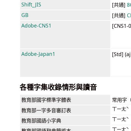
Shift_JIS
[共通]
8
GB
[共通]
C
Adobe-CNS1
[CNS1-
Adobe-Japan1
[Std] (a
各種字集收錄情形與讀音
教育部
國字標準字體表
常用字
ㄒㄧㄤˋ
教育部
一字多音審訂表
ㄒㄧㄤˋ
教育部
國語小字典
ㄒㄧㄤˋ
教育部
國語辭典簡編本