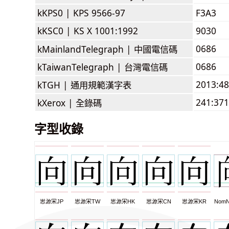
kKPS0 |
KPS 9566-97
F3A3
kKSC0 |
KS X 1001:1992
9030
0686
kMainlandTelegraph |
中國電信碼
0686
kTaiwanTelegraph |
台灣電信碼
2013:4
kTGH |
通用規範漢字表
241:371
kXerox |
全錄碼
字型收錄
思源宋JP
思源宋TW
思源宋HK
思源宋CN
思源宋KR
NomN