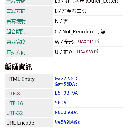
一般分類
Lo / 其它字母 (Other_Letter)
書寫方向
L / 左至右書寫
書寫鏡射
N / 否
組合類別
0 / Not_Reordered; 無
東亞寬度
W / 全形
UAX#11
直排方向
U / 正立
UAX#50
編碼資訊
HTML Entity
&#22234;
&#x56DA;
UTF-8
E5 9B 9A
UTF-16
56DA
UTF-32
000056DA
URL Encode
%e5%9b%9a