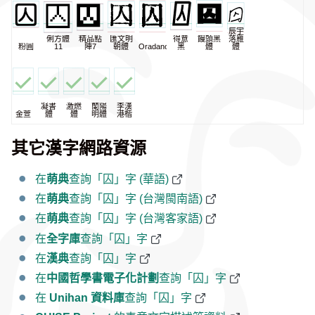
辰宇
俐方體
精品點
匯文明
得意
饅頭黑
落雁
粉圓
11
陣7
朝體
Oradano
黑
體
體
凝書
激燃
蘭陽
李漢
金萱
體
體
明體
港楷
其它漢字網路資源
在
萌典
查詢「囚」字 (華語)
在
萌典
查詢「囚」字 (台灣閩南語)
在
萌典
查詢「囚」字 (台灣客家語)
在
全字庫
查詢「囚」字
在
漢典
查詢「囚」字
在
中國哲學書電子化計劃
查詢「囚」字
在
Unihan 資料庫
查詢「囚」字