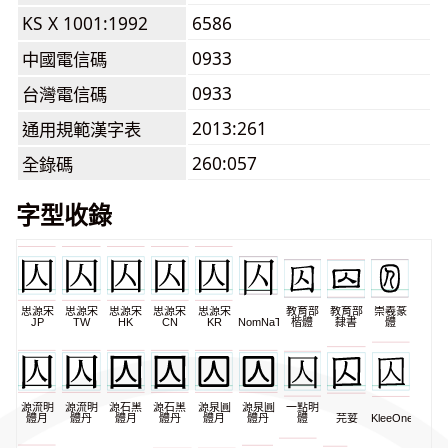
KS X 1001:1992
6586
0933
中國電信碼
0933
台灣電信碼
2013:261
通用規範漢字表
260:057
全錄碼
字型收錄
思源宋
思源宋
思源宋
思源宋
思源宋
教育部
教育部
崇羲篆
JP
TW
HK
CN
KR
NomNaTong
楷體
隸書
體
源流明
源流明
源石黑
源石黑
源泉圓
源泉圓
一點明
體月
體丹
體月
體丹
體月
體丹
體
芫荽
KleeOne