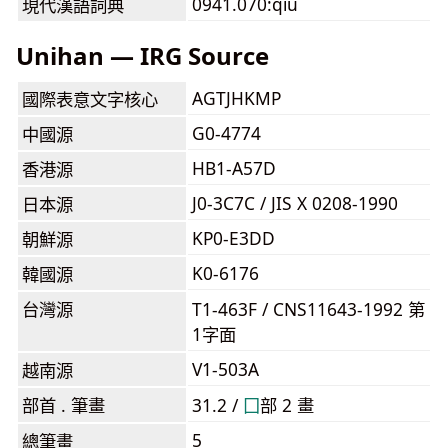
0941.070:qiú
現代漢語詞典
Unihan — IRG Source
AGTJHKMP
國際表意文字核心
G0-4774
中國源
HB1-A57D
香港源
J0-3C7C / JIS X 0208-1990
日本源
KP0-E3DD
朝鮮源
K0-6176
韓國源
台灣源
T1-463F / CNS11643-1992 第
1字面
V1-503A
越南源
部首 . 筆畫
31.2 /
⼞
部 2 畫
5
總筆畫