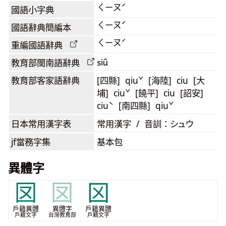
ㄑㄧㄡˊ
國語小字典
ㄑㄧㄡˊ
國語辭典簡編本
ㄑㄧㄡˊ
重編國語辭典
siû
教育部閩南語
辭典
教育部客家語
辭典
[四縣] qiuˇ [海陸] ciu [大
埔] ciuˇ [饒平] ciu [詔安]
ciuˋ [南四縣] qiuˇ
日本常用漢字表
常用漢字 / 音訓：シュウ
jf當務字集
基本包
異體字
㘝
㘝
龱
戶籍異體
異體字
戶籍異體
戶籍文字
台灣教育部
戶籍文字