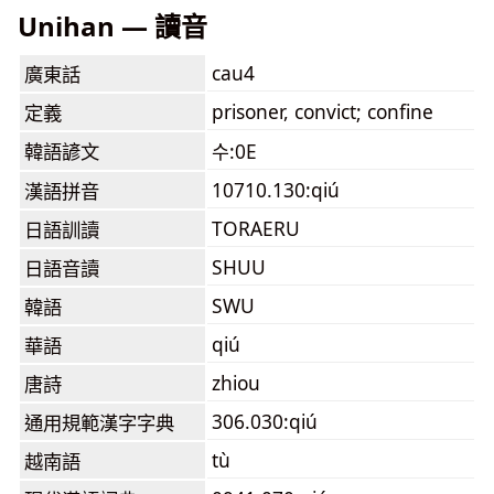
Unihan — 讀音
cau4
廣東話
prisoner, convict; confine
定義
韓語諺文
수:0E
10710.130:qiú
漢語拼音
TORAERU
日語訓讀
SHUU
日語音讀
SWU
韓語
qiú
華語
zhiou
唐詩
306.030:qiú
通用規範漢字字典
tù
越南語