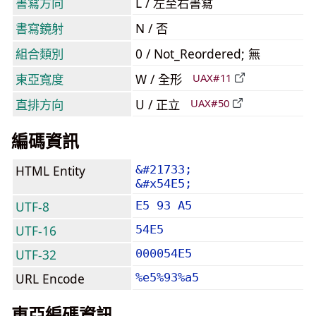
書寫方向
L / 左至右書寫
書寫鏡射
N / 否
組合類別
0 / Not_Reordered; 無
東亞寬度
W / 全形
UAX#11
直排方向
U / 正立
UAX#50
編碼資訊
HTML Entity
&#21733;
&#x54E5;
UTF-8
E5 93 A5
UTF-16
54E5
UTF-32
000054E5
URL Encode
%e5%93%a5
東亞編碼資訊