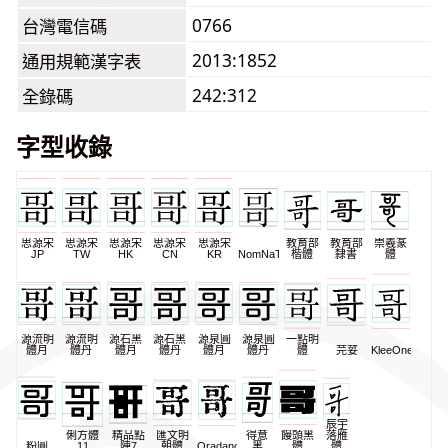
0766
台灣電信碼
2013:1852
通用規範漢字表
242:312
全錄碼
字型收錄
思源宋
思源宋
思源宋
思源宋
思源宋
教育部
教育部
崇羲篆
JP
TW
HK
CN
KR
NomNaTong
楷體
隸書
體
源流明
源流明
源石黑
源石黑
源泉圓
源泉圓
一點明
體月
體丹
體月
體丹
體月
體丹
體
芫荽
KleeOne
辰宇
俐方體
精品點
匯文明
得意
饅頭黑
落雁
粉圓
11
陣7
朝體
Oradano
黑
體
體