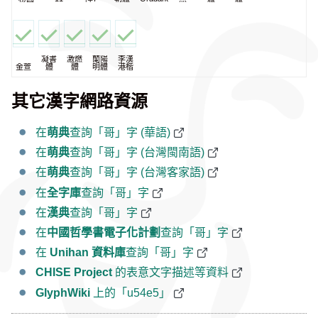
凝書
激燃
蘭陽
李漢
金萱
體
體
明體
港楷
其它漢字網路資源
在
萌典
查詢「哥」字 (華語)
在
萌典
查詢「哥」字 (台灣閩南語)
在
萌典
查詢「哥」字 (台灣客家語)
在
全字庫
查詢「哥」字
在
漢典
查詢「哥」字
在
中國哲學書電子化計劃
查詢「哥」字
在
Unihan 資料庫
查詢「哥」字
CHISE Project
的表意文字描述等資料
GlyphWiki
上的「u54e5」