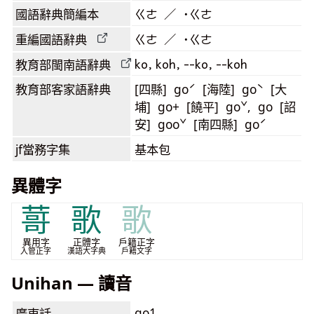
國語辭典簡編本
ㄍㄜ ／ ˙ㄍㄜ
重編國語辭典
ㄍㄜ ／ ˙ㄍㄜ
ko, koh, --ko, --koh
教育部閩南語
辭典
教育部客家語
辭典
[四縣] goˊ [海陸] goˋ [大
埔] go+ [饒平] goˇ, go [詔
安] gooˇ [南四縣] goˊ
jf當務字集
基本包
異體字
䔅
歌
歌
異用字
正體字
戶籍正字
入管正字
漢語大字典
戶籍文字
Unihan — 讀音
go1
廣東話