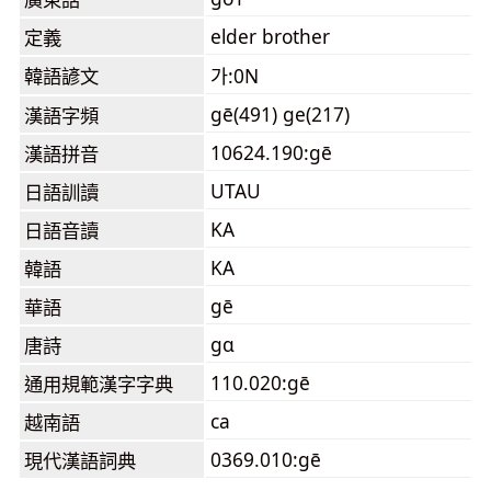
elder brother
定義
韓語諺文
가:0N
gē(491) ge(217)
漢語字頻
10624.190:gē
漢語拼音
UTAU
日語訓讀
KA
日語音讀
KA
韓語
gē
華語
gɑ
唐詩
110.020:gē
通用規範漢字字典
ca
越南語
0369.010:gē
現代漢語詞典