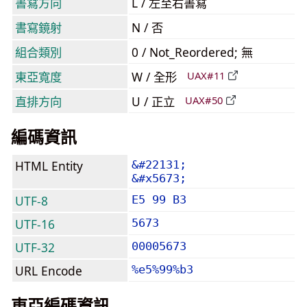
書寫方向
L / 左至右書寫
書寫鏡射
N / 否
組合類別
0 / Not_Reordered; 無
東亞寬度
W / 全形
UAX#11
直排方向
U / 正立
UAX#50
編碼資訊
HTML Entity
&#22131;
&#x5673;
UTF-8
E5 99 B3
UTF-16
5673
UTF-32
00005673
URL Encode
%e5%99%b3
東亞編碼資訊