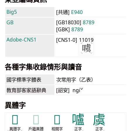
Big5
[共通]
E940
GB
[GB18030]
8789
[GBK]
8789
Adobe-CNS1
[CNS1-0]
11019
各種字集收錄情形與讀音
國字標準字體表
次常用字（乙表）
教育部客家語
辭典
[詔安] ngiˇ
異體字
𪋬
𪋬
𰉋
嚧
虞
異體字
戶籍異體
相關字
正字
正字