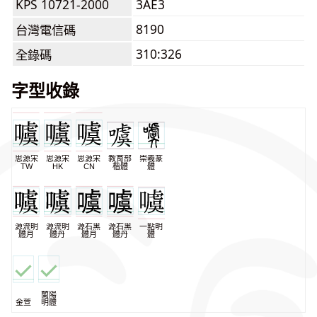
KPS 10721-2000
3AE3
8190
台灣電信碼
310:326
全錄碼
字型收錄
思源宋
思源宋
思源宋
教育部
崇羲篆
TW
HK
CN
楷體
體
源流明
源流明
源石黑
源石黑
一點明
體月
體丹
體月
體丹
體
蘭陽
金萱
明體