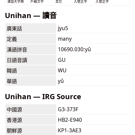
漢語大字典
戶籍文字
其它
入管正字
入管正字
Unihan — 讀音
jyu5
廣東話
many
定義
10690.030:yǔ
漢語拼音
GU
日語音讀
WU
韓語
yǔ
華語
Unihan — IRG Source
G3-373F
中國源
HB2-E940
香港源
KP1-3AE3
朝鮮源