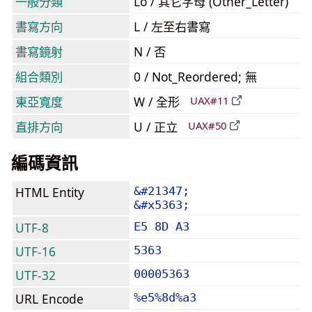
一般分類
Lo / 其它字母 (Other_Letter)
書寫方向
L / 左至右書寫
書寫鏡射
N / 否
組合類別
0 / Not_Reordered; 無
東亞寬度
W / 全形
UAX#11
直排方向
U / 正立
UAX#50
編碼資訊
HTML Entity
&#21347;
&#x5363;
UTF-8
E5 8D A3
UTF-16
5363
UTF-32
00005363
URL Encode
%e5%8d%a3