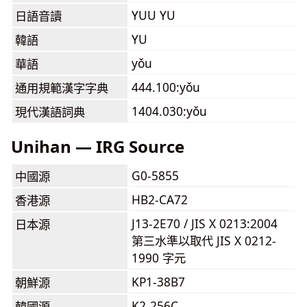
YUU YU
日語音讀
YU
韓語
yǒu
華語
444.100:yǒu
通用規範漢字字典
1404.030:yǒu
現代漢語詞典
Unihan — IRG Source
G0-5855
中國源
HB2-CA72
香港源
J13-2E70 / JIS X 0213:2004
日本源
第三水準以取代 JIS X 0212-
1990 字元
KP1-38B7
朝鮮源
K2-256C
韓國源