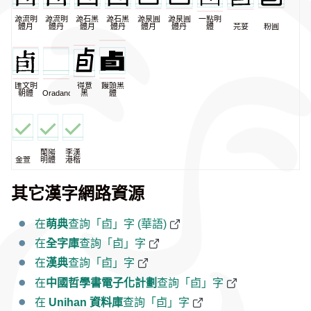
源流明
源流明
源石黑
源石黑
源泉圓
源泉圓
一點明
體月
體丹
體月
體丹
體月
體丹
體
芫荽
粉圓
匯文明
得意
饅頭黑
朝體
Oradano
黑
體
蘭陽
李漢
金萱
明體
港楷
其它漢字網路資源
在
萌典
查詢「卣」字 (華語)
在
全字庫
查詢「卣」字
在
漢典
查詢「卣」字
在
中國哲學書電子化計劃
查詢「卣」字
在
Unihan 資料庫
查詢「卣」字