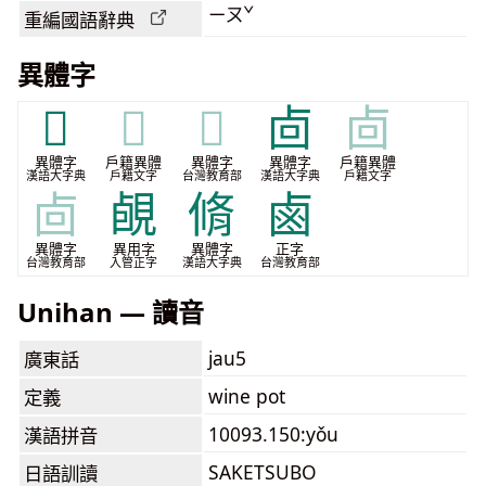
ㄧㄡˇ
重編國語辭典
異體字
𠧪
𠧪
𠧪
㔽
㔽
異體字
戶籍異體
異體字
異體字
戶籍異體
漢語大字典
戶籍文字
台灣教育部
漢語大字典
戶籍文字
㔽
䚃
脩
鹵
異體字
異用字
異體字
正字
台灣教育部
入管正字
漢語大字典
台灣教育部
Unihan — 讀音
jau5
廣東話
wine pot
定義
10093.150:yǒu
漢語拼音
SAKETSUBO
日語訓讀