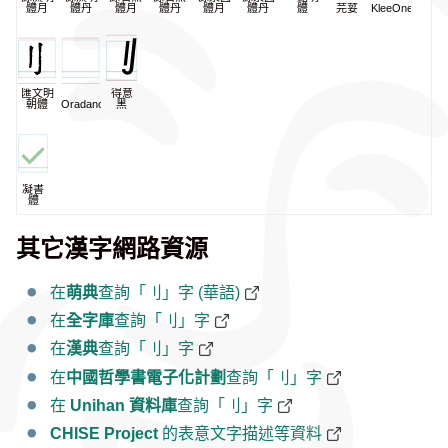
體月
體丹
體月
體丹
體月
體丹
體
芫荽
KleeOne
匯文明
得意
朝體
Oradano
黑
凝書
體
其它漢字網路資源
在
萌典
查詢「刂」字 (華語)
在
全字庫
查詢「刂」字
在
漢典
查詢「刂」字
在
中國哲學書電子化計劃
查詢「刂」字
在
Unihan 資料庫
查詢「刂」字
CHISE Project
的表意文字描述等資料