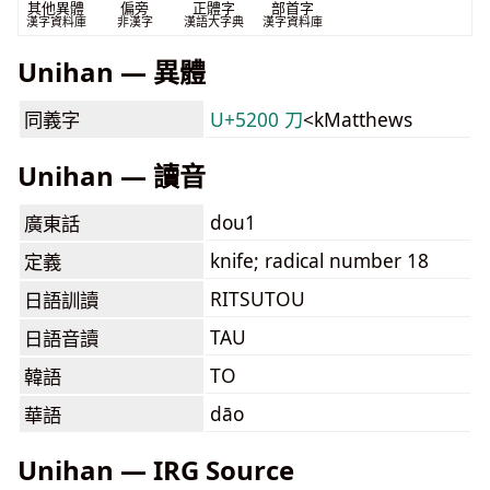
其他異體
偏旁
正體字
部首字
漢字資料庫
非漢字
漢語大字典
漢字資料庫
Unihan — 異體
同義字
U+5200 刀
<kMatthews
Unihan — 讀音
dou1
廣東話
knife; radical number 18
定義
RITSUTOU
日語訓讀
TAU
日語音讀
TO
韓語
dāo
華語
Unihan — IRG Source