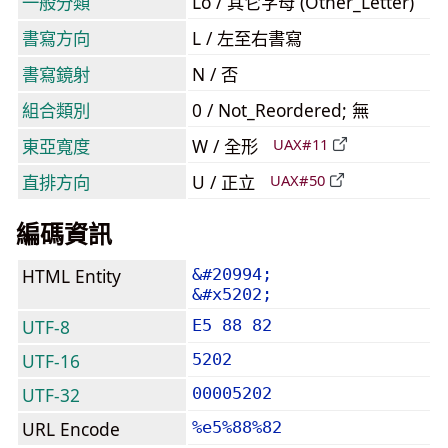
一般分類
Lo / 其它字母 (Other_Letter)
書寫方向
L / 左至右書寫
書寫鏡射
N / 否
組合類別
0 / Not_Reordered; 無
東亞寬度
W / 全形
UAX#11
直排方向
U / 正立
UAX#50
編碼資訊
HTML Entity
&#20994;
&#x5202;
UTF-8
E5 88 82
UTF-16
5202
UTF-32
00005202
URL Encode
%e5%88%82