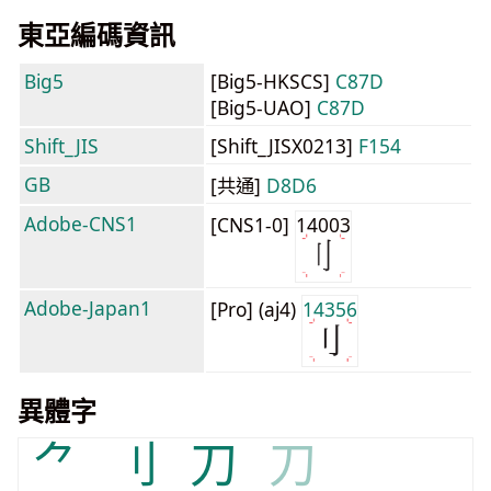
東亞編碼資訊
Big5
[Big5-HKSCS]
C87D
[Big5-UAO]
C87D
Shift_JIS
[Shift_JISX0213]
F154
GB
[共通]
D8D6
Adobe-CNS1
[CNS1-0]
14003
Adobe-Japan1
[Pro] (aj4)
14356
異體字
⺈
⺉
刀
刀