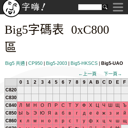
Big5字碼表 0xC800
區
Big5 共通
|
CP950
|
Big5-2003
|
Big5-HKSCS
|
Big5-UAO
←上一頁
下一頁→
0
1
2
3
4
5
6
7
8
9
A
B
C
D
E
F
C820
C830
C840
Л
М
Н
О
П
Р
С
Т
У
Ф
Х
Ц
Ч
Ш
Щ
Ъ
C850
Ы
Ь
Э
Ю
Я
а
б
в
г
д
е
ё
ж
з
и
й
C860
к
л
м
н
о
п
р
с
т
у
ф
х
ц
ч
ш
щ