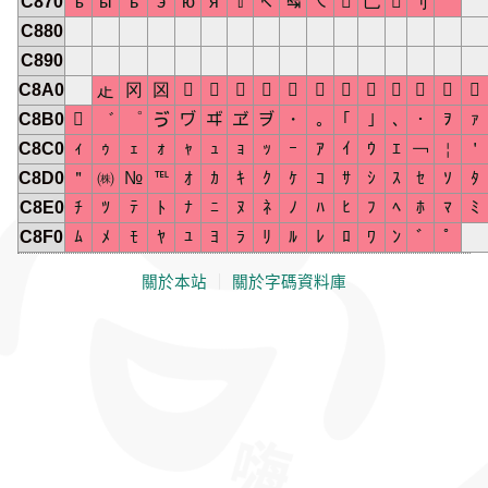
C870
ъ
ы
ь
э
ю
я
⇧
↸
↹
㇏

乚

刂
䒑
C880
C890
C8A0
龰
冈
龱












C8B0

゛
゜
ゔ
ヷ
ヸ
ヹ
ヺ
・
｡
｢
｣
､
･
ｦ
ｧ
C8C0
ｨ
ｩ
ｪ
ｫ
ｬ
ｭ
ｮ
ｯ
ｰ
ｱ
ｲ
ｳ
ｴ
￢
￤
＇
C8D0
＂
㈱
№
℡
ｵ
ｶ
ｷ
ｸ
ｹ
ｺ
ｻ
ｼ
ｽ
ｾ
ｿ
ﾀ
C8E0
ﾁ
ﾂ
ﾃ
ﾄ
ﾅ
ﾆ
ﾇ
ﾈ
ﾉ
ﾊ
ﾋ
ﾌ
ﾍ
ﾎ
ﾏ
ﾐ
C8F0
ﾑ
ﾒ
ﾓ
ﾔ
ﾕ
ﾖ
ﾗ
ﾘ
ﾙ
ﾚ
ﾛ
ﾜ
ﾝ
ﾞ
ﾟ
關於本站
｜
關於字碼資料庫