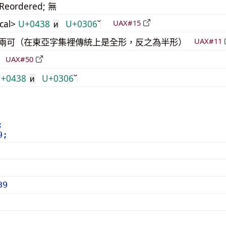
_Reordered; 無
cal>
U+0438
U+0306
UAX#15
и
模稜兩可（在東亞字集裡傳統上是全形，反之為半形）
UAX#11
倒
UAX#50
+0438
U+0306
и
;
9;
39