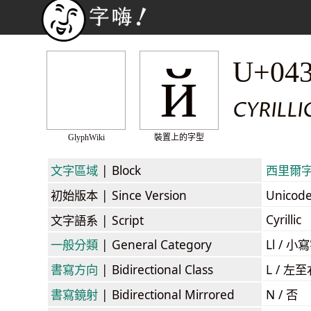
й
U+04
CYRILLI
GlyphWiki
裝置上的字型
文字區域
| Block
西里爾字母 
初始版本
| Since Version
Unicod
Cyrillic
文字語系
| Script
一般分類
| General Category
Ll / 小寫
書寫方向
| Bidirectional Class
L / 左
書寫鏡射
| Bidirectional Mirrored
N / 否