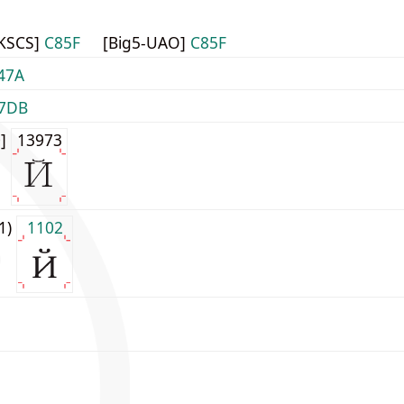
HKSCS]
C85F
[Big5-UAO]
C85F
47A
7DB
0]
13973
j1)
1102