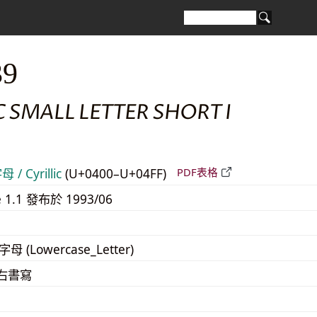
39
C SMALL LETTER SHORT I
/ Cyrillic
(U+0400–U+04FF)
PDF表格
e 1.1 發布於 1993/06
字母 (Lowercase_Letter)
至右書寫