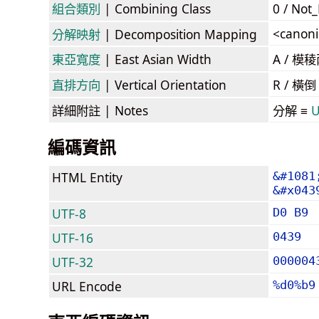
組合類別
| Combining Class
0 / Not
<canoni
分解映射
| Decomposition Mapping
東亞寬度
| East Asian Width
A / 
直排方向
| Vertical Orientation
R / 橫
詳細附註
| Notes
分解 ≡
U
編碼資訊
HTML Entity
&#1081
&#x043
UTF-8
D0 B9
UTF-16
0439
UTF-32
000004
URL Encode
%d0%b9