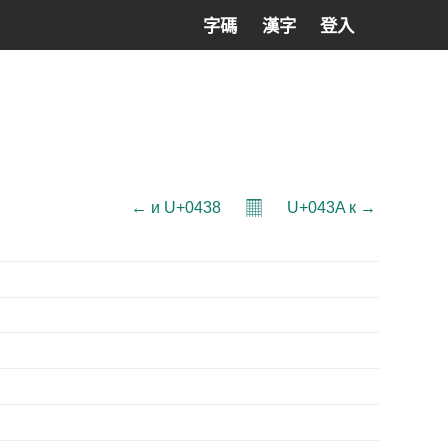
字碼
漢字
登入
𝄜
← и U+0438
U+043A к →