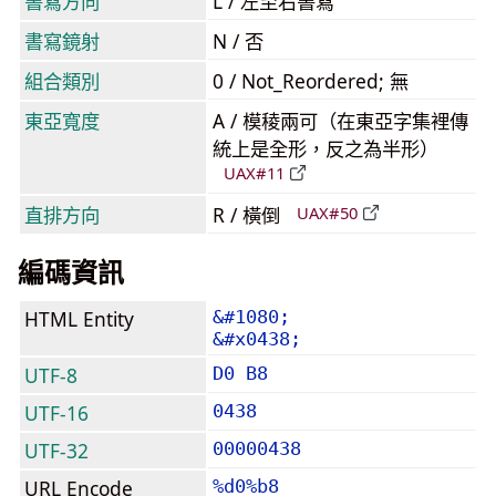
書寫方向
L / 左至右書寫
書寫鏡射
N / 否
組合類別
0 / Not_Reordered; 無
東亞寬度
A / 模稜兩可（在東亞字集裡傳
統上是全形，反之為半形）
UAX#11
直排方向
R / 橫倒
UAX#50
編碼資訊
HTML Entity
&#1080;
&#x0438;
UTF-8
D0 B8
UTF-16
0438
UTF-32
00000438
URL Encode
%d0%b8