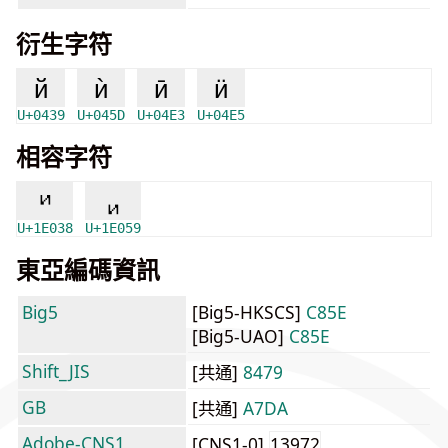
衍生字符
й
ѝ
ӣ
ӥ
U+0439
U+045D
U+04E3
U+04E5
相容字符
𞀸
𞁙
U+1E038
U+1E059
東亞編碼資訊
Big5
[Big5-HKSCS]
C85E
[Big5-UAO]
C85E
Shift_JIS
[共通]
8479
GB
[共通]
A7DA
Adobe-CNS1
[CNS1-0]
13972