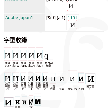
Adobe-Japan1
[Std] (aj1)
1101
字型收錄
思源
思源
思源
思源
思源
教育部
宋JP
宋TW
宋HK
宋CN
宋KR
楷體
源流
源流
源石
源石
源泉
源泉
明體
明體
黑體
黑體
圓體
圓體
一點
俐方體
月
丹
月
丹
月
丹
明體
芫荽
KleeOne
粉圓
11
匯文
得