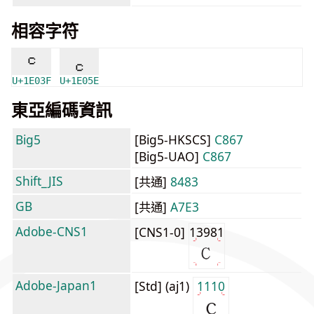
相容字符
𞀿
𞁞
U+1E03F
U+1E05E
東亞編碼資訊
Big5
[Big5-HKSCS]
C867
[Big5-UAO]
C867
Shift_JIS
[共通]
8483
GB
[共通]
A7E3
Adobe-CNS1
[CNS1-0]
13981
Adobe-Japan1
[Std] (aj1)
1110