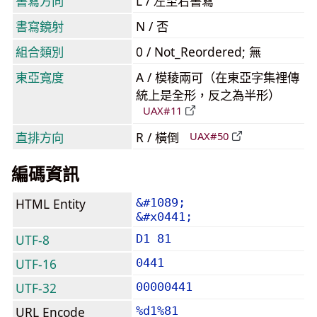
書寫方向
L / 左至右書寫
書寫鏡射
N / 否
組合類別
0 / Not_Reordered; 無
東亞寬度
A / 模稜兩可（在東亞字集裡傳
統上是全形，反之為半形）
UAX#11
直排方向
R / 橫倒
UAX#50
編碼資訊
HTML Entity
&#1089;
&#x0441;
UTF-8
D1 81
UTF-16
0441
UTF-32
00000441
URL Encode
%d1%81