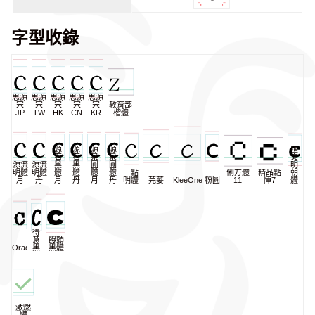
字型收錄
思源
思源
思源
思源
思源
宋
宋
宋
宋
宋
教育部
JP
TW
HK
CN
KR
楷體
源
源
源
源
匯
石
石
泉
泉
文
源流
源流
黑
黑
圓
圓
明
明體
明體
體
體
體
體
一點
俐方體
精品點
朝
月
丹
月
丹
月
丹
明體
芫荽
KleeOne
粉圓
11
陣7
體
得
意
饅頭
Oradano
黑
黑體
激燃