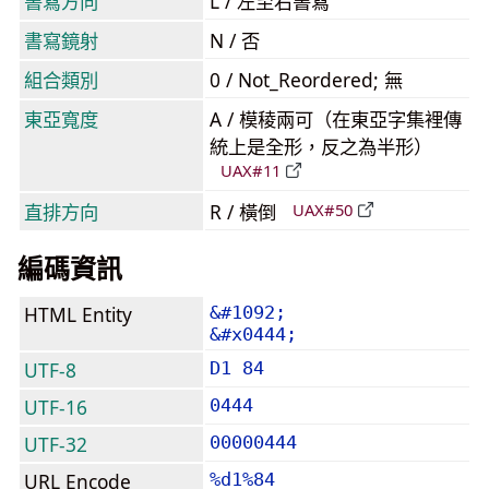
書寫方向
L / 左至右書寫
書寫鏡射
N / 否
組合類別
0 / Not_Reordered; 無
東亞寬度
A / 模稜兩可（在東亞字集裡傳
統上是全形，反之為半形）
UAX#11
直排方向
R / 橫倒
UAX#50
編碼資訊
HTML Entity
&#1092;
&#x0444;
UTF-8
D1 84
UTF-16
0444
UTF-32
00000444
URL Encode
%d1%84