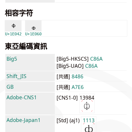
相容字符
𞁂
𞁠
U+1E042
U+1E060
東亞編碼資訊
Big5
[Big5-HKSCS]
C86A
[Big5-UAO]
C86A
Shift_JIS
[共通]
8486
GB
[共通]
A7E6
Adobe-CNS1
[CNS1-0]
13984
Adobe-Japan1
[Std] (aj1)
1113