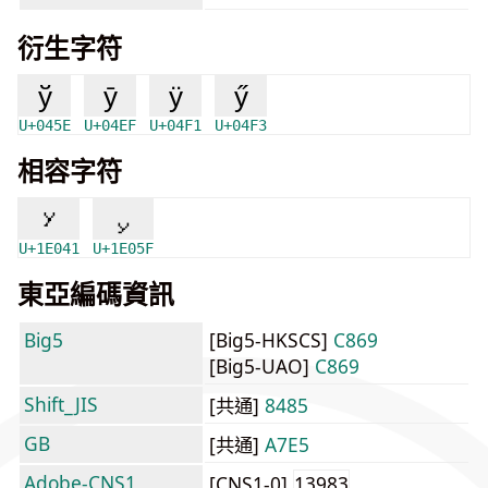
衍生字符
ў
ӯ
ӱ
ӳ
U+045E
U+04EF
U+04F1
U+04F3
相容字符
𞁁
𞁟
U+1E041
U+1E05F
東亞編碼資訊
Big5
[Big5-HKSCS]
C869
[Big5-UAO]
C869
Shift_JIS
[共通]
8485
GB
[共通]
A7E5
Adobe-CNS1
[CNS1-0]
13983