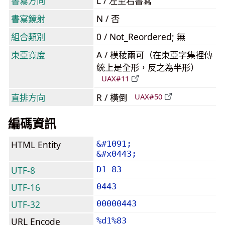
書寫方向
L / 左至右書寫
書寫鏡射
N / 否
組合類別
0 / Not_Reordered; 無
東亞寬度
A / 模稜兩可（在東亞字集裡傳
統上是全形，反之為半形）
UAX#11
直排方向
R / 橫倒
UAX#50
編碼資訊
HTML Entity
&#1091;
&#x0443;
UTF-8
D1 83
UTF-16
0443
UTF-32
00000443
URL Encode
%d1%83