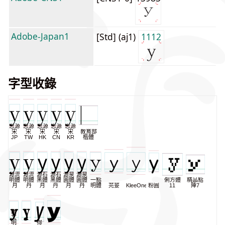
Adobe-Japan1
[Std] (aj1)
1112
字型收錄
思源
思源
思源
思源
思源
宋
宋
宋
宋
宋
教育部
JP
TW
HK
CN
KR
楷體
源流
源流
源石
源石
源泉
源泉
明體
明體
黑體
黑體
圓體
圓體
一點
俐方體
精品點
月
丹
月
丹
月
丹
明體
芫荽
KleeOne
粉圓
11
陣7
匯
文
明
得