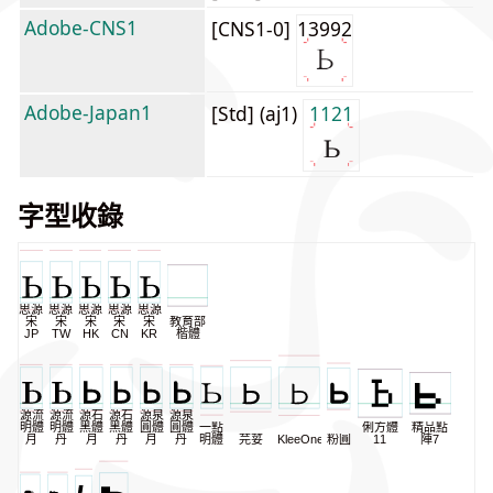
Adobe-CNS1
[CNS1-0]
13992
Adobe-Japan1
[Std] (aj1)
1121
字型收錄
思源
思源
思源
思源
思源
宋
宋
宋
宋
宋
教育部
JP
TW
HK
CN
KR
楷體
源流
源流
源石
源石
源泉
源泉
明體
明體
黑體
黑體
圓體
圓體
一點
俐方體
精品點
月
丹
月
丹
月
丹
明體
芫荽
KleeOne
粉圓
11
陣7