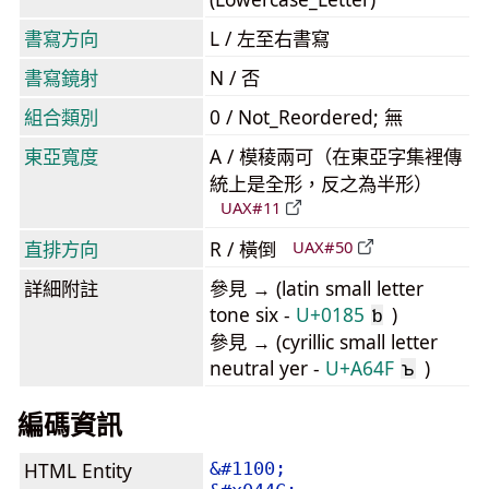
書寫方向
L / 左至右書寫
書寫鏡射
N / 否
組合類別
0 / Not_Reordered; 無
東亞寬度
A / 模稜兩可（在東亞字集裡傳
統上是全形，反之為半形）
UAX#11
直排方向
R / 橫倒
UAX#50
詳細附註
參見 → (latin small letter
tone six -
U+0185
)
ƅ
參見 → (cyrillic small letter
neutral yer -
U+A64F
)
ꙏ
編碼資訊
HTML Entity
&#1100;