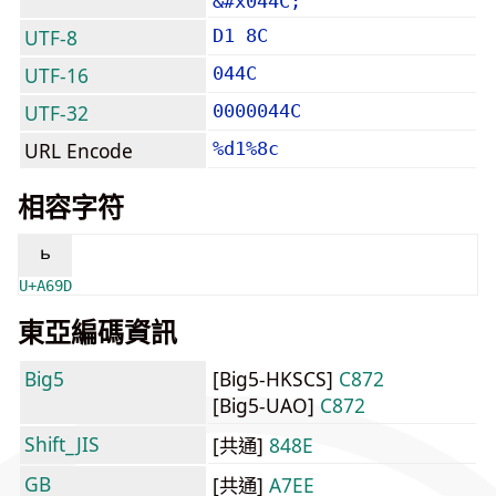
&#x044C;
UTF-8
D1 8C
UTF-16
044C
UTF-32
0000044C
URL Encode
%d1%8c
相容字符
ꚝ
U+A69D
東亞編碼資訊
Big5
[Big5-HKSCS]
C872
[Big5-UAO]
C872
Shift_JIS
[共通]
848E
GB
[共通]
A7EE