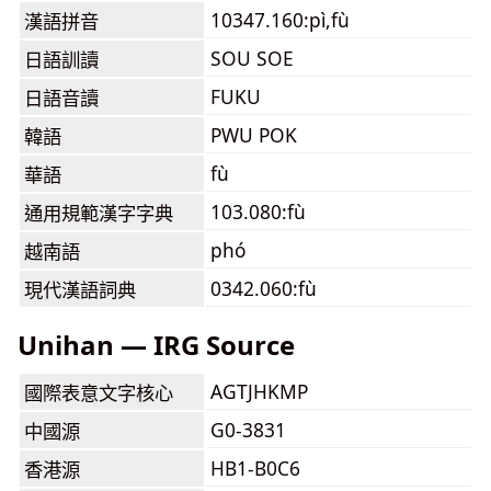
10347.160:pì,fù
漢語拼音
SOU SOE
日語訓讀
FUKU
日語音讀
PWU POK
韓語
fù
華語
103.080:fù
通用規範漢字字典
phó
越南語
0342.060:fù
現代漢語詞典
Unihan — IRG Source
AGTJHKMP
國際表意文字核心
G0-3831
中國源
HB1-B0C6
香港源