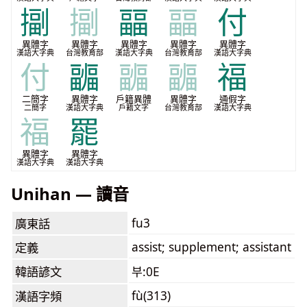
㨽
㨽
㽬
㽬
付
異體字
異體字
異體字
異體字
異體字
漢語大字典
台灣教育部
漢語大字典
台灣教育部
漢語大字典
付
疈
疈
疈
福
二簡字
異體字
戶籍異體
異體字
通假字
二簡字
漢語大字典
戶籍文字
台灣教育部
漢語大字典
福
罷
異體字
異體字
漢語大字典
漢語大字典
Unihan — 讀音
fu3
廣東話
assist; supplement; assistant
定義
韓語諺文
부:0E
fù(313)
漢語字頻