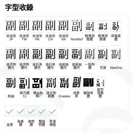
字型收錄
思源宋
思源宋
思源宋
思源宋
思源宋
教育部
教育部
崇羲篆
JP
TW
HK
CN
KR
NomNaTong
楷體
隸書
體
源流明
源流明
源石黑
源石黑
源泉圓
源泉圓
一點明
體月
體丹
體月
體丹
體月
體丹
體
芫荽
KleeOne
辰宇
俐方體
精品點
匯文明
得意
饅頭黑
落雁
粉圓
11
陣7
朝體
Oradano
黑
體
體
凝書
激燃
蘭陽
李漢
金萱
體
體
明體
港楷