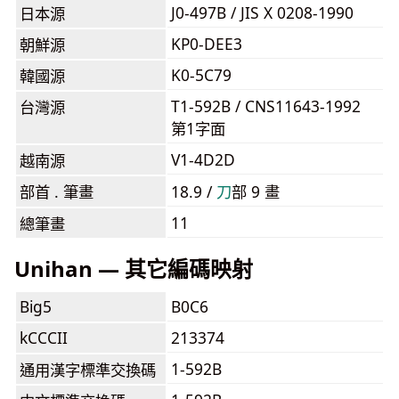
J0-497B / JIS X 0208-1990
日本源
KP0-DEE3
朝鮮源
K0-5C79
韓國源
T1-592B / CNS11643-1992
台灣源
第1字面
V1-4D2D
越南源
部首 . 筆畫
18.9 /
⼑
部 9 畫
11
總筆畫
Unihan — 其它編碼映射
Big5
B0C6
kCCCII
213374
1-592B
通用漢字標準交換碼