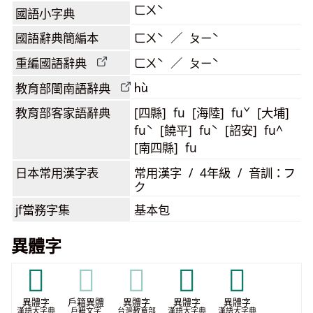
ㄈㄨˋ
國語小字典
國語辭典簡編本
ㄈㄨˋ ／ ㄆㄧˋ
重編國語辭典
ㄈㄨˋ ／ ㄆㄧˋ
hù
教育部閩南語
辭典
教育部客家語
辭典
[四縣] fu [海陸] fuˇ [大埔]
fuˋ [饒平] fuˋ [詔安] fu^
[南四縣] fu
日本常用漢字表
常用漢字 / 4年級 / 音訓：フ
ク
jf當務字集
基本包
異體字
𠠦
𠠦
𠠦
𤗚
𩭺
異體字
戶籍異體
異體字
異體字
異體字
漢語大字典
戶籍文字
台灣教育部
漢語大字典
漢語大字典