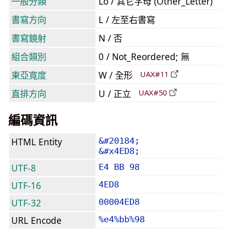
一般分類
Lo / 其它字母 (Other_Letter)
書寫方向
L / 左至右書寫
書寫鏡射
N / 否
組合類別
0 / Not_Reordered; 無
東亞寬度
W / 全形
UAX#11
直排方向
U / 正立
UAX#50
編碼資訊
HTML Entity
&#20184;
&#x4ED8;
UTF-8
E4 BB 98
UTF-16
4ED8
UTF-32
00004ED8
URL Encode
%e4%bb%98