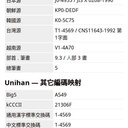
J0-4955 / JIS X 0208-1990
日本源
KP0-DEDF
朝鮮源
K0-5C75
韓國源
台灣源
T1-4569 / CNS11643-1992 第
1字面
V1-4A70
越南源
部首 . 筆畫
9.3 /
⼈
部 3 畫
5
總筆畫
Unihan — 其它編碼映射
Big5
A549
kCCCII
21306F
1-4569
通用漢字標準交換碼
1-4569
中文標準交換碼