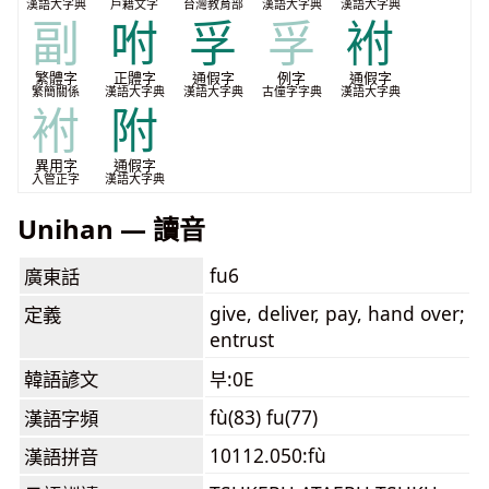
漢語大字典
戶籍文字
台灣教育部
漢語大字典
漢語大字典
副
咐
孚
孚
袝
繁體字
正體字
通假字
例字
通假字
繁簡關係
漢語大字典
漢語大字典
古僮字字典
漢語大字典
袝
附
異用字
通假字
入管正字
漢語大字典
Unihan — 讀音
fu6
廣東話
give, deliver, pay, hand over;
定義
entrust
韓語諺文
부:0E
fù(83) fu(77)
漢語字頻
10112.050:fù
漢語拼音