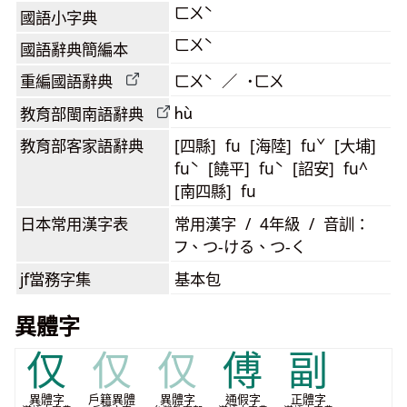
ㄈㄨˋ
國語小字典
ㄈㄨˋ
國語辭典簡編本
重編國語辭典
ㄈㄨˋ ／ ˙ㄈㄨ
hù
教育部閩南語
辭典
教育部客家語
辭典
[四縣] fu [海陸] fuˇ [大埔]
fuˋ [饒平] fuˋ [詔安] fu^
[南四縣] fu
日本常用漢字表
常用漢字 / 4年級 / 音訓：
フ、つ-ける、つ-く
jf當務字集
基本包
異體字
仅
仅
仅
傅
副
異體字
戶籍異體
異體字
通假字
正體字