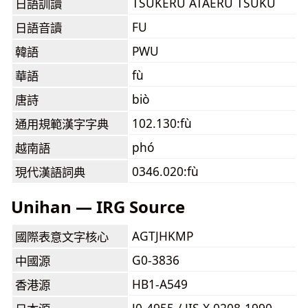
TSUKERU ATAERU TSUKU
日語訓讀
FU
日語音讀
PWU
韓語
fù
華語
biò
唐詩
102.130:fù
通用規範漢字字典
phó
越南語
0346.020:fù
現代漢語詞典
Unihan — IRG Source
AGTJHKMP
國際表意文字核心
G0-3836
中國源
HB1-A549
香港源