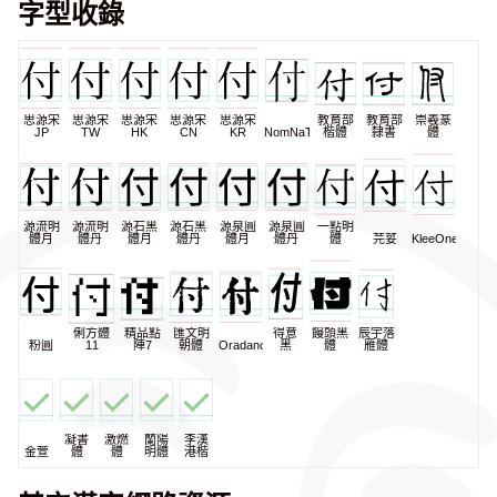
字型收錄
思源宋
思源宋
思源宋
思源宋
思源宋
教育部
教育部
崇羲篆
JP
TW
HK
CN
KR
NomNaTong
楷體
隸書
體
源流明
源流明
源石黑
源石黑
源泉圓
源泉圓
一點明
體月
體丹
體月
體丹
體月
體丹
體
芫荽
KleeOne
俐方體
精品點
匯文明
得意
饅頭黑
辰宇落
粉圓
11
陣7
朝體
Oradano
黑
體
雁體
凝書
激燃
蘭陽
李漢
金萱
體
體
明體
港楷