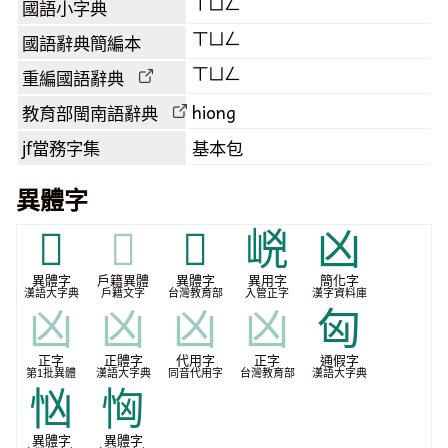
ㄒㄩㄥ
國語小字典
ㄒㄩㄥ
國語辭典簡編本
ㄒㄩㄥ
重編國語辭典
hiong
教育部閩南語
辭典
jf當務字集
基本包
異體字
𠒋
𠒋
𧦙
㟅
凶
異體字
戶籍異體
異體字
異用字
簡化字
漢語大字典
戶籍文字
台灣教育部
入管正字
漢字資料庫
凶
凶
凶
凶
匈
正字
正體字
代用字
正字
通假字
第1批異體
漢語大字典
同音代用字
台灣教育部
漢語大字典
忷
恟
異體字
異體字