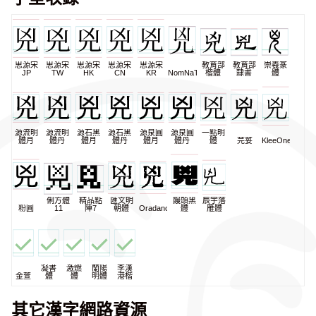
思源宋
思源宋
思源宋
思源宋
思源宋
教育部
教育部
崇羲篆
JP
TW
HK
CN
KR
NomNaTong
楷體
隸書
體
源流明
源流明
源石黑
源石黑
源泉圓
源泉圓
一點明
體月
體丹
體月
體丹
體月
體丹
體
芫荽
KleeOne
俐方體
精品點
匯文明
饅頭黑
辰宇落
粉圓
11
陣7
朝體
Oradano
體
雁體
凝書
激燃
蘭陽
李漢
金萱
體
體
明體
港楷
其它漢字網路資源