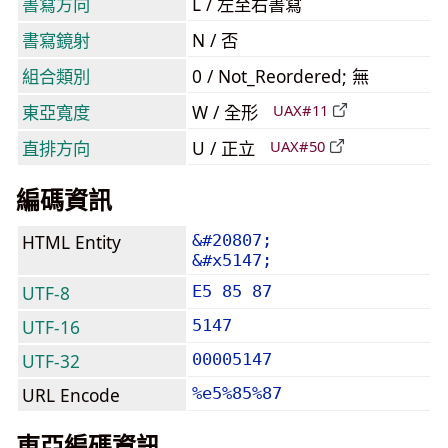
書寫方向
L / 左至右書寫
書寫鏡射
N / 否
組合類別
0 / Not_Reordered; 無
東亞寬度
W / 全形
UAX#11
直排方向
U / 正立
UAX#50
編碼資訊
HTML Entity
&#20807;
&#x5147;
UTF-8
E5 85 87
UTF-16
5147
UTF-32
00005147
URL Encode
%e5%85%87
東亞編碼資訊