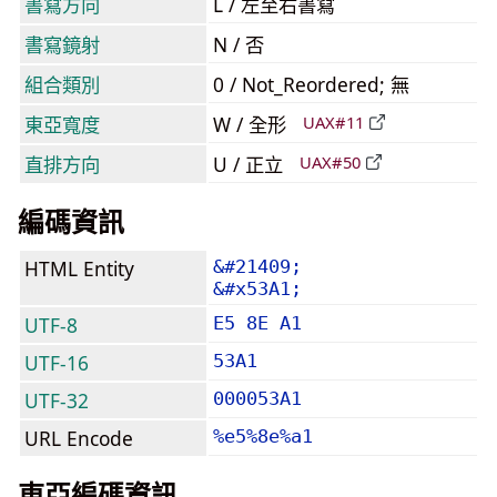
書寫方向
L / 左至右書寫
書寫鏡射
N / 否
組合類別
0 / Not_Reordered; 無
東亞寬度
W / 全形
UAX#11
直排方向
U / 正立
UAX#50
編碼資訊
HTML Entity
&#21409;
&#x53A1;
UTF-8
E5 8E A1
UTF-16
53A1
UTF-32
000053A1
URL Encode
%e5%8e%a1
東亞編碼資訊