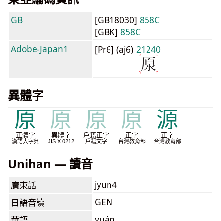
GB
[GB18030]
858C
[GBK]
858C
Adobe-Japan1
[Pr6] (aj6)
21240
異體字
原
原
原
原
源
正體字
異體字
戶籍正字
正字
正字
漢語大字典
JIS X 0212
戶籍文字
台灣教育部
台灣教育部
Unihan — 讀音
jyun4
廣東話
GEN
日語音讀
yuán
華語