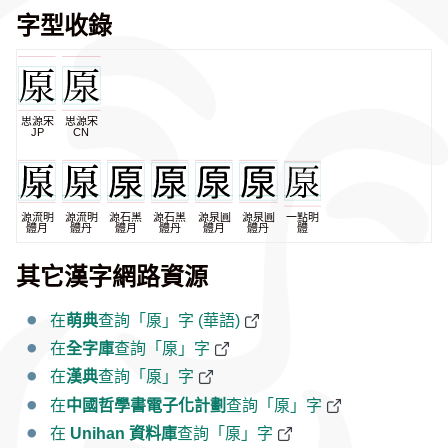
字型收錄
思源宋
思源宋
JP
CN
源流明
源流明
源石黑
源石黑
源泉圓
源泉圓
一點明
體月
體丹
體月
體丹
體月
體丹
體
其它漢字網路資源
在
萌典
查詢「厡」字 (華語)
在
全字庫
查詢「厡」字
在
漢典
查詢「厡」字
在
中國哲學書電子化計劃
查詢「厡」字
在
Unihan 資料庫
查詢「厡」字