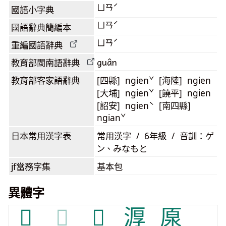
ㄩㄢˊ
國語小字典
ㄩㄢˊ
國語辭典簡編本
ㄩㄢˊ
重編國語辭典
guân
教育部閩南語
辭典
教育部客家語
辭典
[四縣] ngienˇ [海陸] ngien
[大埔] ngienˇ [饒平] ngien
[詔安] ngienˋ [南四縣]
ngianˇ
日本常用漢字表
常用漢字 / 6年級 / 音訓：ゲ
ン、みなもと
jf當務字集
基本包
異體字
𠫐
𠫐
𠫒
㴟
厡