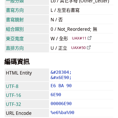
一般分類
Lo / 其它字母 (Other_Letter)
書寫方向
L / 左至右書寫
書寫鏡射
N / 否
組合類別
0 / Not_Reordered; 無
東亞寬度
W / 全形
UAX#11
直排方向
U / 正立
UAX#50
編碼資訊
HTML Entity
&#28304;
&#x6E90;
UTF-8
E6 BA 90
UTF-16
6E90
UTF-32
00006E90
URL Encode
%e6%ba%90