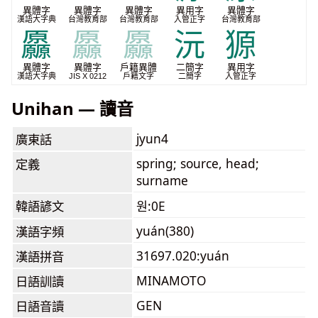
異體字
異體字
異體字
異用字
異體字
漢語大字典
台灣教育部
台灣教育部
入管正字
台灣教育部
厵
厵
厵
沅
獂
異體字
異體字
戶籍異體
二簡字
異用字
漢語大字典
JIS X 0212
戶籍文字
二簡字
入管正字
Unihan — 讀音
jyun4
廣東話
spring; source, head;
定義
surname
韓語諺文
원:0E
yuán(380)
漢語字頻
31697.020:yuán
漢語拼音
MINAMOTO
日語訓讀
GEN
日語音讀