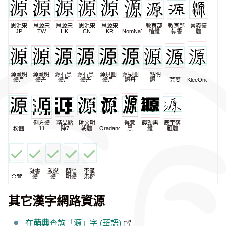
思源宋
思源宋
思源宋
思源宋
思源宋
教育部
教育部
崇羲篆
JP
TW
HK
CN
KR
NomNaTong
楷體
隸書
體
源流明
源流明
源石黑
源石黑
源泉圓
源泉圓
一點明
體月
體丹
體月
體丹
體月
體丹
體
芫荽
KleeOne
俐方體
精品點
匯文明
得意
饅頭黑
辰宇落
粉圓
11
陣7
朝體
Oradano
黑
體
雁體
凝書
激燃
蘭陽
李漢
金萱
體
體
明體
港楷
其它漢字網路資源
在
萌典
查詢「源」字 (華語)