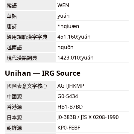
WEN
韓語
yuán
華語
*ngiuæn
唐詩
451.160:yuán
通用規範漢字字典
nguồn
越南語
1423.010:yuán
現代漢語詞典
Unihan — IRG Source
AGTJHKMP
國際表意文字核心
G0-5434
中國源
HB1-B7BD
香港源
J0-383B / JIS X 0208-1990
日本源
KP0-FEBF
朝鮮源