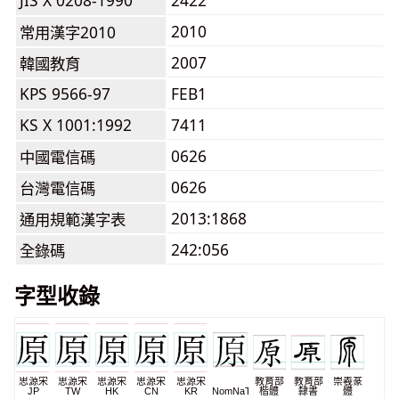
JIS X 0208-1990
2422
2010
常用漢字2010
2007
韓國教育
KPS 9566-97
FEB1
KS X 1001:1992
7411
0626
中國電信碼
0626
台灣電信碼
2013:1868
通用規範漢字表
242:056
全錄碼
字型收錄
思源宋
思源宋
思源宋
思源宋
思源宋
教育部
教育部
崇羲篆
JP
TW
HK
CN
KR
NomNaTong
楷體
隸書
體