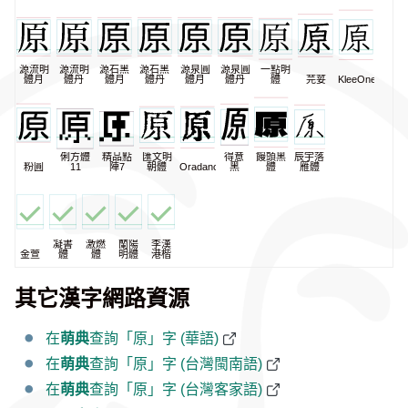
源流明
源流明
源石黑
源石黑
源泉圓
源泉圓
一點明
體月
體丹
體月
體丹
體月
體丹
體
芫荽
KleeOne
俐方體
精品點
匯文明
得意
饅頭黑
辰宇落
粉圓
11
陣7
朝體
Oradano
黑
體
雁體
凝書
激燃
蘭陽
李漢
金萱
體
體
明體
港楷
其它漢字網路資源
在
萌典
查詢「原」字 (華語)
在
萌典
查詢「原」字 (台灣閩南語)
在
萌典
查詢「原」字 (台灣客家語)