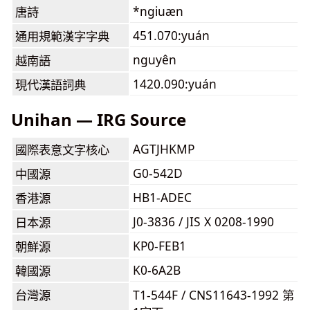
*ngiuæn
唐詩
451.070:yuán
通用規範漢字字典
nguyên
越南語
1420.090:yuán
現代漢語詞典
Unihan — IRG Source
AGTJHKMP
國際表意文字核心
G0-542D
中國源
HB1-ADEC
香港源
J0-3836 / JIS X 0208-1990
日本源
KP0-FEB1
朝鮮源
K0-6A2B
韓國源
台灣源
T1-544F / CNS11643-1992 第