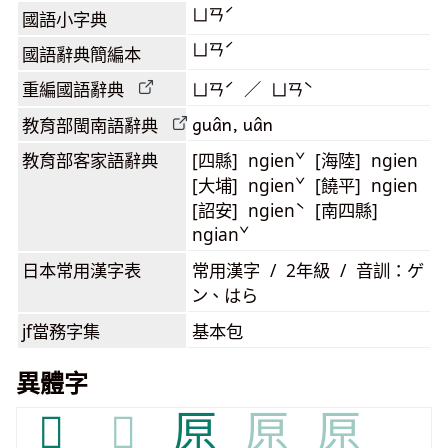
ㄩㄢˊ
國語小字典
ㄩㄢˊ
國語辭典簡編本
重編國語辭典
ㄩㄢˊ ／ ㄩㄢˋ
guân, uân
教育部閩南語
辭典
教育部客家語
辭典
[四縣] ngienˇ [海陸] ngien
[大埔] ngienˇ [饒平] ngien
[詔安] ngienˋ [南四縣]
ngianˇ
日本常用漢字表
常用漢字 / 2年級 / 音訓：ゲ
ン、はら
jf當務字集
基本包
異體字
𠩠
𠩠
𠩤
𠩤
𠩤