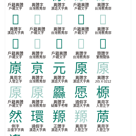
戶籍異體
異體字
異體字
戶籍異體
異體字
戶籍文字
台灣教育部
漢語大字典
戶籍文字
台灣教育部
𠪥
𠪥
𠪥
𠪰
𠪰
異體字
戶籍異體
異體字
戶籍異體
異體字
漢語大字典
戶籍文字
台灣教育部
戶籍文字
台灣教育部
𠫐
𠫐
𨘡
𨘡
𰆖
戶籍異體
異體字
戶籍異體
異體字
簡體字
戶籍文字
台灣教育部
戶籍文字
台灣教育部
繁簡關係
㟶
亰
元
厡
厡
異用字
異體字
異體字
異體字
異體字
入管正字
台灣教育部
漢語大字典
漢語大字典
JIS X 0212
厡
厡
厵
愿
榞
戶籍異體
異體字
異體字
通假字
異用字
戶籍文字
台灣教育部
疑難字考釋
漢語大字典
入管正字
然
環
羱
羱
蒝
例字
通假字
正體字
異用字
異用字
古僮字字典
漢語大字典
漢語大字典
入管正字
入管正字