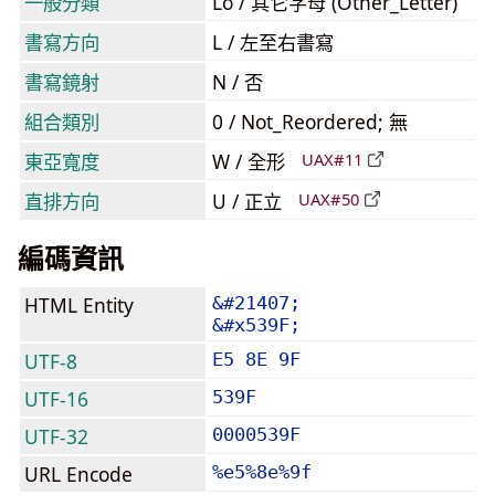
一般分類
Lo / 其它字母 (Other_Letter)
書寫方向
L / 左至右書寫
書寫鏡射
N / 否
組合類別
0 / Not_Reordered; 無
東亞寬度
W / 全形
UAX#11
直排方向
U / 正立
UAX#50
編碼資訊
HTML Entity
&#21407;
&#x539F;
UTF-8
E5 8E 9F
UTF-16
539F
UTF-32
0000539F
URL Encode
%e5%8e%9f