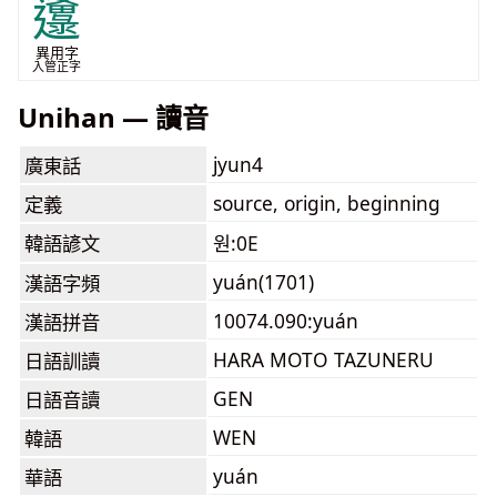
邍
異用字
入管正字
Unihan — 讀音
jyun4
廣東話
source, origin, beginning
定義
韓語諺文
원:0E
yuán(1701)
漢語字頻
10074.090:yuán
漢語拼音
HARA MOTO TAZUNERU
日語訓讀
GEN
日語音讀
WEN
韓語
yuán
華語