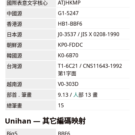
ATJHKMP
國際表意文字核心
G1-5247
中國源
HB1-BBF6
香港源
J0-3537 / JIS X 0208-1990
日本源
KP0-FDDC
朝鮮源
K0-6B70
韓國源
T1-6C21 / CNS11643-1992
台灣源
第1字面
V0-303D
越南源
部首 . 筆畫
9.13 /
⼈
部 13 畫
15
總筆畫
Unihan — 其它編碼映射
Big5
BBF6