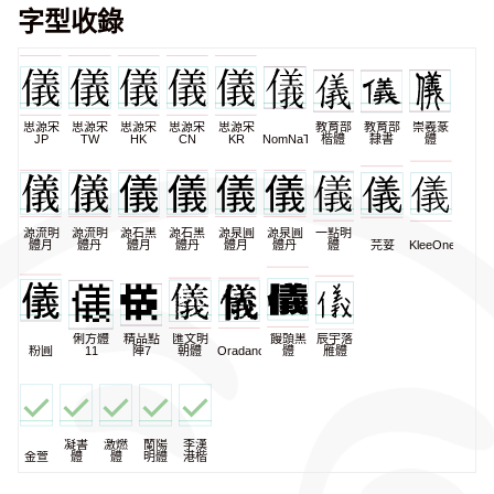
字型收錄
思源宋
思源宋
思源宋
思源宋
思源宋
教育部
教育部
崇羲篆
JP
TW
HK
CN
KR
NomNaTong
楷體
隸書
體
源流明
源流明
源石黑
源石黑
源泉圓
源泉圓
一點明
體月
體丹
體月
體丹
體月
體丹
體
芫荽
KleeOne
俐方體
精品點
匯文明
饅頭黑
辰宇落
粉圓
11
陣7
朝體
Oradano
體
雁體
凝書
激燃
蘭陽
李漢
金萱
體
體
明體
港楷