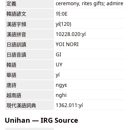
ceremony, rites gifts; admire
定義
韓語諺文
의:0E
yí(120)
漢語字頻
10228.020:yí
漢語拼音
YOI NORI
日語訓讀
GI
日語音讀
UY
韓語
yí
華語
ngyɛ
唐詩
nghi
越南語
1362.011:yí
現代漢語詞典
Unihan — IRG Source