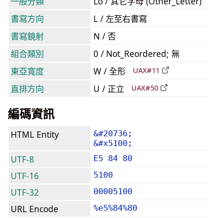
一般分類
Lo / 其它字母 (Other_Letter)
書寫方向
L / 左至右書寫
書寫鏡射
N / 否
組合類別
0 / Not_Reordered; 無
東亞寬度
W / 全形
UAX#11
直排方向
U / 正立
UAX#50
編碼資訊
HTML Entity
&#20736;
&#x5100;
UTF-8
E5 84 80
UTF-16
5100
UTF-32
00005100
URL Encode
%e5%84%80