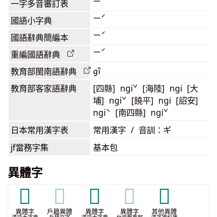
ㄧˊ
一字多音審訂表
ㄧˊ
國語小字典
ㄧˊ
國語辭典簡編本
ㄧˊ
重編國語辭典
gî
教育部閩南語
辭典
教育部客家語
辭典
[四縣] ngiˇ [海陸] ngi [大
埔] ngiˇ [饒平] ngi [詔安]
ngiˋ [南四縣] ngiˇ
日本常用漢字表
常用漢字 / 音訓：ギ
jf當務字集
基本包
異體字
𥪺
𥪺
𥫃
𥫃
𪜧
異體字
戶籍異體
異體字
異體字
其他異體