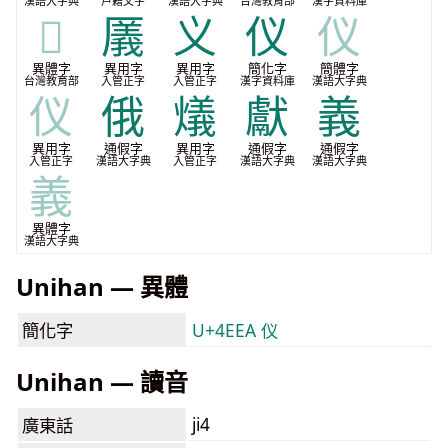
漢語大字典
戶籍文字
漢語大字典
台灣教育部
漢字資料庫
𪜧
㕒
义
仪
仪
異體字
異用字
異用字
簡化字
簡體字
台灣教育部
入管正字
入管正字
漢字資料庫
漢語大字典
仪
俄
燨
獻
義
異用字
通假字
異用字
通假字
通假字
入管正字
漢語大字典
入管正字
漢語大字典
漢語大字典
義
異體字
漢語大字典
Unihan — 異體
簡化字
U+4EEA 仪
Unihan — 讀音
ji4
廣東話