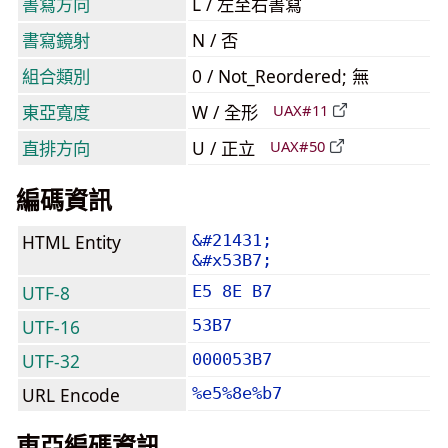
書寫方向
L / 左至右書寫
書寫鏡射
N / 否
組合類別
0 / Not_Reordered; 無
東亞寬度
W / 全形
UAX#11
直排方向
U / 正立
UAX#50
編碼資訊
HTML Entity
&#21431;
&#x53B7;
UTF-8
E5 8E B7
UTF-16
53B7
UTF-32
000053B7
URL Encode
%e5%8e%b7
東亞編碼資訊