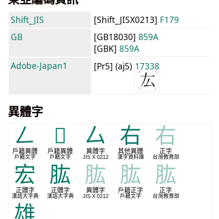
Shift_JIS
[Shift_JISX0213]
F179
GB
[GB18030]
859A
[GBK]
859A
Adobe-Japan1
[Pr5] (aj5)
17338
異體字
𠃋
𠬟
厶
右
右
戶籍異體
戶籍異體
異體字
其他異體
正字
戶籍文字
戶籍文字
JIS X 0212
漢字資料庫
台灣教育部
宏
肱
肱
肱
肱
正體字
正體字
異體字
戶籍正字
正字
漢語大字典
漢語大字典
JIS X 0212
戶籍文字
台灣教育部
雄