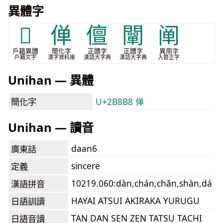
異體字
𨼒
𫢸
儃
闡
阐
戶籍異體
簡化字
正體字
正體字
異用字
戶籍文字
漢字資料庫
漢語大字典
漢語大字典
入管正字
Unihan — 異體
簡化字
U+2B8B8 𫢸
Unihan — 讀音
daan6
廣東話
sincere
定義
10219.060:dàn,chán,chǎn,shàn,dá
漢語拼音
HAYAI ATSUI AKIRAKA YURUGU
日語訓讀
TAN DAN SEN ZEN TATSU TACHI
日語音讀