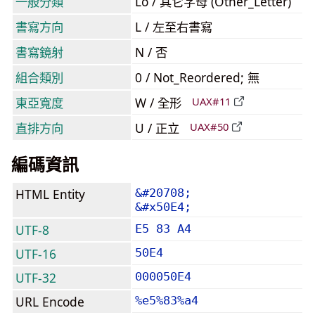
一般分類
Lo / 其它字母 (Other_Letter)
書寫方向
L / 左至右書寫
書寫鏡射
N / 否
組合類別
0 / Not_Reordered; 無
東亞寬度
W / 全形
UAX#11
直排方向
U / 正立
UAX#50
編碼資訊
HTML Entity
&#20708;
&#x50E4;
UTF-8
E5 83 A4
UTF-16
50E4
UTF-32
000050E4
URL Encode
%e5%83%a4