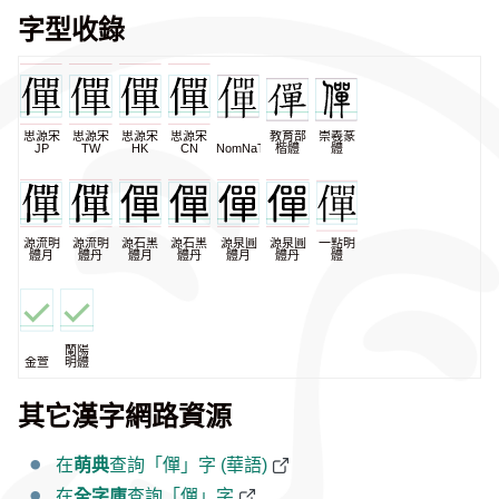
字型收錄
思源宋
思源宋
思源宋
思源宋
教育部
崇羲篆
JP
TW
HK
CN
NomNaTong
楷體
體
源流明
源流明
源石黑
源石黑
源泉圓
源泉圓
一點明
體月
體丹
體月
體丹
體月
體丹
體
蘭陽
金萱
明體
其它漢字網路資源
在
萌典
查詢「僤」字 (華語)
在
全字庫
查詢「僤」字