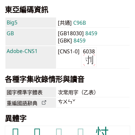
東亞編碼資訊
Big5
[共通]
C96B
GB
[GB18030]
8459
[GBK]
8459
Adobe-CNS1
[CNS1-0]
6038
各種字集收錄情形與讀音
國字標準字體表
次常用字（乙表）
ㄘㄨㄣˇ
重編國語辭典
異體字
𠚳
𢩭
𢩭
𢩭
忖