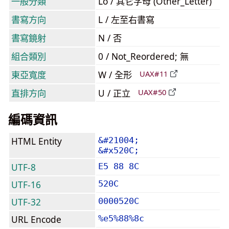
一般分類
Lo / 其它字母 (Other_Letter)
書寫方向
L / 左至右書寫
書寫鏡射
N / 否
組合類別
0 / Not_Reordered; 無
東亞寬度
W / 全形
UAX#11
直排方向
U / 正立
UAX#50
編碼資訊
HTML Entity
&#21004;
&#x520C;
UTF-8
E5 88 8C
UTF-16
520C
UTF-32
0000520C
URL Encode
%e5%88%8c