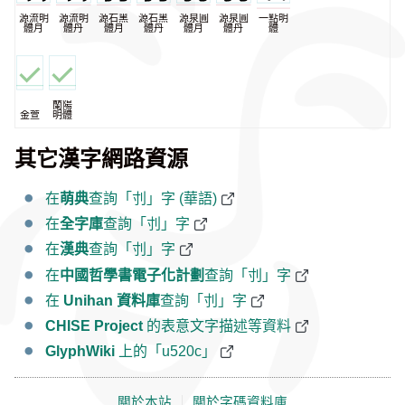
源流明
源流明
源石黑
源石黑
源泉圓
源泉圓
一點明
體月
體丹
體月
體丹
體月
體丹
體
蘭陽
金萱
明體
其它漢字網路資源
在
萌典
查詢「刌」字 (華語)
在
全字庫
查詢「刌」字
在
漢典
查詢「刌」字
在
中國哲學書電子化計劃
查詢「刌」字
在
Unihan 資料庫
查詢「刌」字
CHISE Project
的表意文字描述等資料
GlyphWiki
上的「u520c」
關於本站
｜
關於字碼資料庫