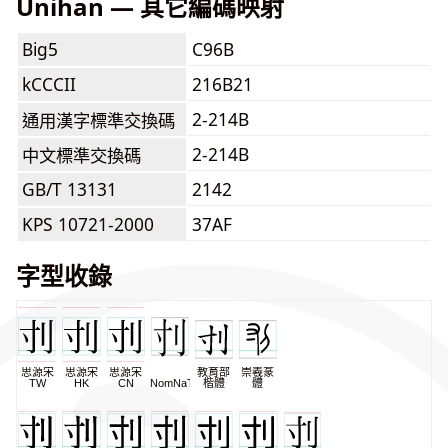
Unihan — 其它編碼映射
Big5
C96B
kCCCII
216B21
2-214B
通用漢字標準交換碼
2-214B
中文標準交換碼
GB/T 13131
2142
KPS 10721-2000
37AF
字型收錄
思源宋
思源宋
思源宋
教育部
崇羲篆
TW
HK
CN
NomNaTong
楷體
體