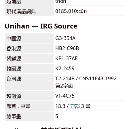
thổn
越南語
0185.010:cǔn
現代漢語詞典
Unihan — IRG Source
G3-354A
中國源
HB2-C96B
香港源
KP1-37AF
朝鮮源
K2-2459
韓國源
T2-214B / CNS11643-1992
台灣源
第2字面
V1-4C75
越南源
部首 . 筆畫
18.3 /
⼑
部 3 畫
5
總筆畫