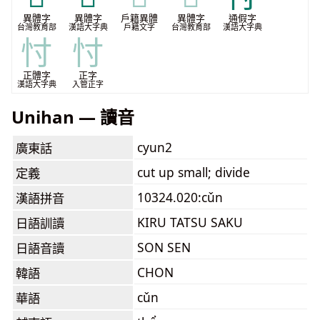
異體字
異體字
戶籍異體
異體字
通假字
台灣教育部
漢語大字典
戶籍文字
台灣教育部
漢語大字典
忖
忖
正體字
正字
漢語大字典
入管正字
Unihan — 讀音
cyun2
廣東話
cut up small; divide
定義
10324.020:cǔn
漢語拼音
KIRU TATSU SAKU
日語訓讀
SON SEN
日語音讀
CHON
韓語
cǔn
華語