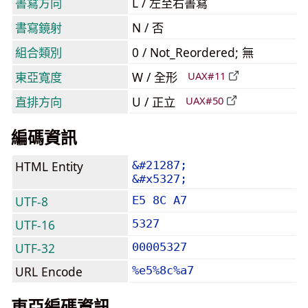
書寫方向
L / 左至右書寫
書寫鏡射
N / 否
組合類別
0 / Not_Reordered; 無
東亞寬度
W / 全形
UAX#11
直排方向
U / 正立
UAX#50
編碼資訊
HTML Entity
&#21287;
&#x5327;
UTF-8
E5 8C A7
UTF-16
5327
UTF-32
00005327
URL Encode
%e5%8c%a7
東亞編碼資訊