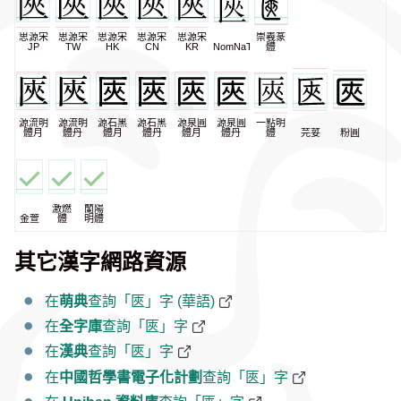
思源宋
思源宋
思源宋
思源宋
思源宋
崇羲篆
JP
TW
HK
CN
KR
NomNaTong
體
源流明
源流明
源石黑
源石黑
源泉圓
源泉圓
一點明
體月
體丹
體月
體丹
體月
體丹
體
芫荽
粉圓
激燃
蘭陽
金萱
體
明體
其它漢字網路資源
在
萌典
查詢「匧」字 (華語)
在
全字庫
查詢「匧」字
在
漢典
查詢「匧」字
在
中國哲學書電子化計劃
查詢「匧」字