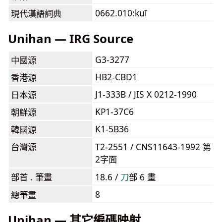
0662.010:kuī
現代漢語詞典
Unihan — IRG Source
G3-3277
中國源
HB2-CBD1
香港源
J1-333B / JIS X 0212-1990
日本源
KP1-37C6
朝鮮源
K1-5B36
韓國源
台灣源
T2-2551 / CNS11643-1992 第
2字面
部首 . 筆畫
18.6 /
⼑
部 6 畫
8
總筆畫
Unihan — 其它編碼映射