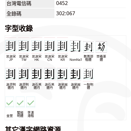
0452
台灣電信碼
302:067
全錄碼
字型收錄
思源宋
思源宋
思源宋
思源宋
思源宋
教育部
崇羲篆
JP
TW
HK
CN
KR
NomNaTong
楷體
體
源流明
源流明
源石黑
源石黑
源泉圓
源泉圓
一點明
體月
體丹
體月
體丹
體月
體丹
體
蘭陽
李漢
金萱
明體
港楷
其它漢字網路資源