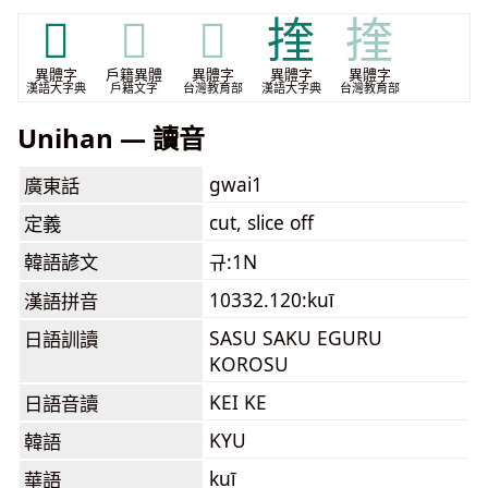
𠝥
𠝥
𠝥
㨒
㨒
異體字
戶籍異體
異體字
異體字
異體字
漢語大字典
戶籍文字
台灣教育部
漢語大字典
台灣教育部
Unihan — 讀音
gwai1
廣東話
cut, slice off
定義
韓語諺文
규:1N
10332.120:kuī
漢語拼音
SASU SAKU EGURU
日語訓讀
KOROSU
KEI KE
日語音讀
KYU
韓語
kuī
華語